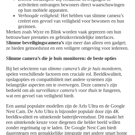
activiteiten ontvangen bewoners direct waarschuwingen
op hun mobiele apparaten.
Verhoogde veiligheid:
Het hebben van slimme camera’s
creëert een gevoel van veiligheid voor bewoners en hun
gezinnen.
Merken zoals Wyze en Blink worden vaak geprezen om hun
betrouwbare prestaties en gebruiksvriendelijke interfaces.
Slimme beveiligingscamera’s
zijn meer dan alleen een gadget;
ze bieden gemoedsrust en een veiligere omgeving voor iedereen.
Slimme camera’s die je huis monitoren: de beste opties
Bij het selecteren van
slimme camera’s die je huis monitoren
,
spelen verschillende factoren een cruciale rol. Beeldkwaliteit,
opslagopties en compatibiliteit met andere systemen zijn
belangrijke aspecten om te overwegen. Deze camera’s zijn
bedoeld om als
surveillance camera’s voor thuis
te fungeren,
wat een gevoel van veiligheid biedt.
Een aantal populaire modellen zijn de Arlo Ultra en de Google
Nest Cam. De Arlo Ultra is bijzonder populair door zijn 4K
beeldkwaliteit en uitstekende batterijlevensduur. Dit maakt het
een uitstekende keuze voor diegenen die helder beeld willen
zonder regelmatig op te laden. De Google Nest Cam biedt
daarentegen een gemakkelijke integratie met andere smart home