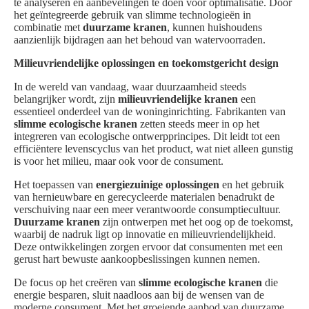
te analyseren en aanbevelingen te doen voor optimalisatie. Door
het geïntegreerde gebruik van slimme technologieën in
combinatie met
duurzame kranen
, kunnen huishoudens
aanzienlijk bijdragen aan het behoud van watervoorraden.
Milieuvriendelijke oplossingen en toekomstgericht design
In de wereld van vandaag, waar duurzaamheid steeds
belangrijker wordt, zijn
milieuvriendelijke kranen
een
essentieel onderdeel van de woninginrichting. Fabrikanten van
slimme ecologische kranen
zetten steeds meer in op het
integreren van ecologische ontwerpprincipes. Dit leidt tot een
efficiëntere levenscyclus van het product, wat niet alleen gunstig
is voor het milieu, maar ook voor de consument.
Het toepassen van
energiezuinige oplossingen
en het gebruik
van hernieuwbare en gerecycleerde materialen benadrukt de
verschuiving naar een meer verantwoorde consumptiecultuur.
Duurzame kranen
zijn ontwerpen met het oog op de toekomst,
waarbij de nadruk ligt op innovatie en milieuvriendelijkheid.
Deze ontwikkelingen zorgen ervoor dat consumenten met een
gerust hart bewuste aankoopbeslissingen kunnen nemen.
De focus op het creëren van
slimme ecologische kranen
die
energie besparen, sluit naadloos aan bij de wensen van de
moderne consument. Met het groeiende aanbod van duurzame