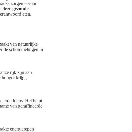
snacks zorgen ervoor
an deze
gezonde
verantwoord eten.
maakt van natuurlijke
der de schommelingen in
 ze rijk zijn aan
 honger krijgt,
eterde focus. Het helpt
nname van geraffineerde
aakte energierepen