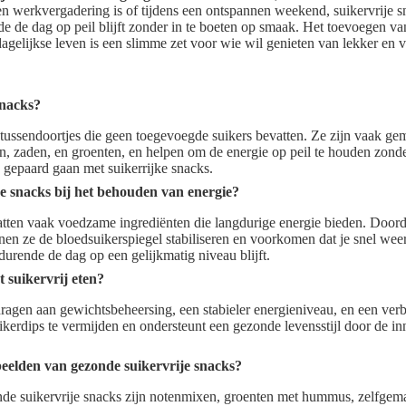
en werkvergadering is of tijdens een ontspannen weekend, suikervrije 
de de dag op peil blijft zonder in te boeten op smaak. Het toevoegen v
dagelijkse leven is een slimme zet voor wie wil genieten van lekker en 
snacks?
 tussendoortjes die geen toegevoegde suikers bevatten. Ze zijn vaak ge
en, zaden, en groenten, en helpen om de energie op peil te houden zon
e gepaard gaan met suikerrijke snacks.
e snacks bij het behouden van energie?
atten vaak voedzame ingrediënten die langdurige energie bieden. Doordat
nen ze de bloedsuikerspiegel stabiliseren en voorkomen dat je snel weer
urende de dag op een gelijkmatig niveau blijft.
 suikervrij eten?
dragen aan gewichtsbeheersing, een stabieler energieniveau, en een verb
erdips te vermijden en ondersteunt een gezonde levensstijl door de i
beelden van gezonde suikervrije snacks?
de suikervrije snacks zijn notenmixen, groenten met hummus, zelfgem