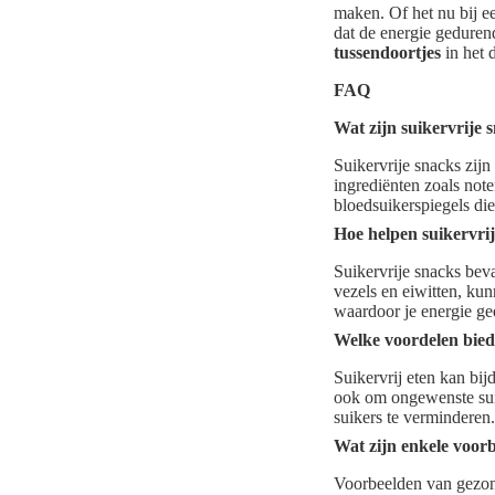
maken. Of het nu bij e
dat de energie geduren
tussendoortjes
in het 
FAQ
Wat zijn suikervrije 
Suikervrije snacks zijn
ingrediënten zoals not
bloedsuikerspiegels di
Hoe helpen suikervrij
Suikervrije snacks bev
vezels en eiwitten, kun
waardoor je energie ged
Welke voordelen biedt
Suikervrij eten kan bij
ook om ongewenste suik
suikers te verminderen.
Wat zijn enkele voor
Voorbeelden van gezon