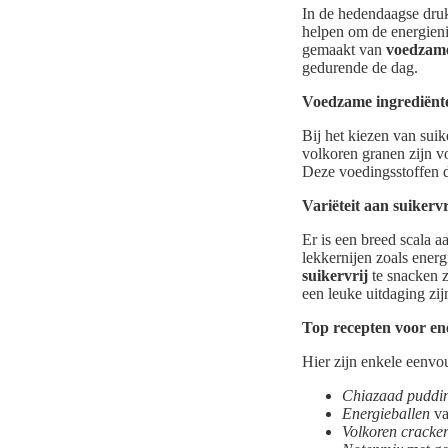
In de hedendaagse drukk
helpen om de energieni
gemaakt van
voedzame
gedurende de dag.
Voedzame ingrediënt
Bij het kiezen van suik
volkoren granen zijn 
Deze voedingsstoffen d
Variëteit aan suikervr
Er is een breed scala 
lekkernijen zoals ener
suikervrij
te snacken z
een leuke uitdaging zij
Top recepten voor en
Hier zijn enkele eenvo
Chiazaad puddi
Energieballen
va
Volkoren cracke