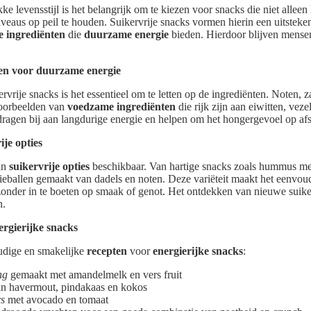
e levensstijl is het belangrijk om te kiezen voor snacks die niet alleen
veaus op peil te houden. Suikervrije snacks vormen hierin een uitsteke
 ingrediënten
die
duurzame energie
bieden. Hierdoor blijven mensen
en voor duurzame energie
ervrije snacks is het essentieel om te letten op de ingrediënten. Noten, 
voorbeelden van
voedzame ingrediënten
die rijk zijn aan eiwitten, vez
ragen bij aan langdurige energie en helpen om het hongergevoel op af
ije opties
aan
suikervrije opties
beschikbaar. Van hartige snacks zoals hummus met
gieballen gemaakt van dadels en noten. Deze variëteit maakt het eenvo
onder in te boeten op smaak of genot. Het ontdekken van nieuwe suiker
n.
ergierijke snacks
udige en smakelijke
recepten
voor
energierijke snacks
:
ng
gemaakt met amandelmelk en vers fruit
n havermout, pindakaas en kokos
rs
met avocado en tomaat