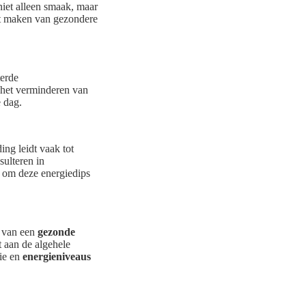
niet alleen smaak, maar
et maken van gezondere
erde
 het verminderen van
e dag.
ing leidt vaak tot
sulteren in
 om deze energiedips
n van een
gezonde
t aan de algehele
tie en
energieniveaus