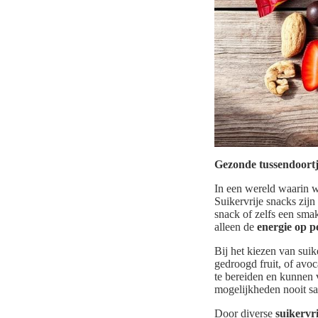
Gezonde tussendoortj
In een wereld waarin w
Suikervrije snacks zij
snack of zelfs een sma
alleen de
energie op p
Bij het kiezen van sui
gedroogd fruit, of avo
te bereiden en kunnen 
mogelijkheden nooit s
Door diverse
suikervr