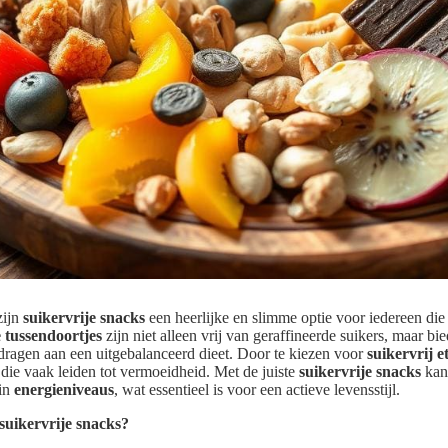
zijn
suikervrije snacks
een heerlijke en slimme optie voor iedereen die 
 tussendoortjes
zijn niet alleen vrij van geraffineerde suikers, maar bi
jdragen aan een uitgebalanceerd dieet. Door te kiezen voor
suikervrij e
die vaak leiden tot vermoeidheid. Met de juiste
suikervrije snacks
kan
 in
energieniveaus
, wat essentieel is voor een actieve levensstijl.
uikervrije snacks?