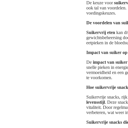
De keuze voor
suikerv
ook tal van voordelen.
voedingskeuzes.
De voordelen van suik
Suikervrij eten
kan di
gewichtsbeheersing doo
eetpieken in de bloedsu
Impact van suiker op
De
impact van suiker
snelle pieken in energi
vermoeidheid en een ge
te voorkomen.
Hoe suikervrije snack
Suikervrije snacks, rij
levensstijl
. Deze snack
vitaliteit. Door regelm
verbeteren, wat weer in
Suikervrije snacks di