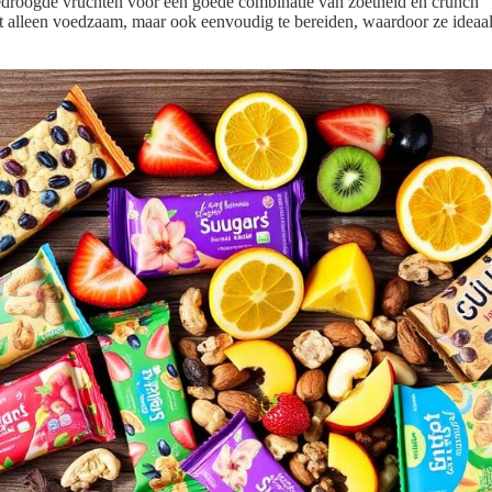
droogde vruchten voor een goede combinatie van zoetheid en crunch
et alleen voedzaam, maar ook eenvoudig te bereiden, waardoor ze ideaal