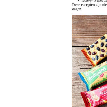
Notenmix
met ge
Deze
recepten
zijn ni
dagen.