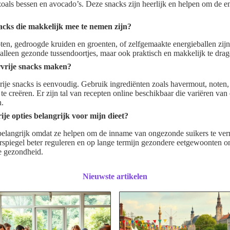
 zoals bessen en avocado’s. Deze snacks zijn heerlijk en helpen om de en
nacks die makkelijk mee te nemen zijn?
ten, gedroogde kruiden en groenten, of zelfgemaakte energieballen zijn
 alleen gezonde tussendoortjes, maar ook praktisch en makkelijk te drag
rvrije snacks maken?
ije snacks is eenvoudig. Gebruik ingrediënten zoals havermout, noten,
te creëren. Er zijn tal van recepten online beschikbaar die variëren van 
n.
je opties belangrijk voor mijn dieet?
n belangrijk omdat ze helpen om de inname van ongezonde suikers te ve
spiegel beter reguleren en op lange termijn gezondere eetgewoonten o
re gezondheid.
Nieuwste artikelen