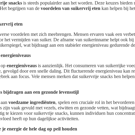
rije snacks
is steeds populairder aan het worden. Deze keuzes bieden 
 Het begrijpen van de
voordelen van suikervrij eten
kan helpen bij h
ervrij eten
verse voordelen met zich meebrengen. Mensen ervaren vaak een verbet
r het vermijden van suiker. De afname van suikerinname helpt ook bij
ikerspiegel, wat bijdraagt aan een stabieler energieniveau gedurende d
 energieniveaus
op
energieniveaus
is aanzienlijk. Het consumeren van suikerrijke voed
e, gevolgd door een snelle daling. Dit fluctuerende energieniveau kan re
brek aan focus. Vele mensen merken dat suikervrije snacks hen helpen
s bijdragen aan een gezonde levensstijl
k aan
voedzame ingrediënten
, spelen een cruciale rol in het bevordere
s zijn vaak gevuld met vezels, eiwitten en gezonde vetten, wat bijdraag
atig te kiezen voor suikervrije snacks, kunnen individuen hun concentra
vloed heeft op hun dagelijkse activiteiten.
e je energie de hele dag op peil houden