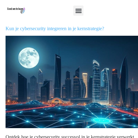
Kun je cybersecurity integreren in je kernstrategie?
Ontdek hoe je cybersecurity succesvol in je kernstrategie verwerkt