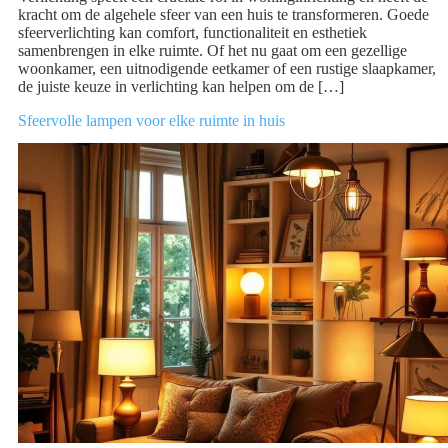
kracht om de algehele sfeer van een huis te transformeren. Goede
sfeerverlichting kan comfort, functionaliteit en esthetiek
samenbrengen in elke ruimte. Of het nu gaat om een gezellige
woonkamer, een uitnodigende eetkamer of een rustige slaapkamer,
de juiste keuze in verlichting kan helpen om de […]
Sfeervolle lampen voor elke ruimte in huis