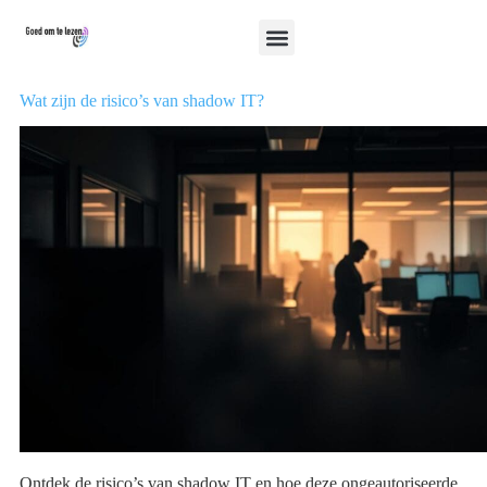
Wat zijn de risico’s van shadow IT?
Ontdek de risico’s van shadow IT en hoe deze ongeautoriseerde