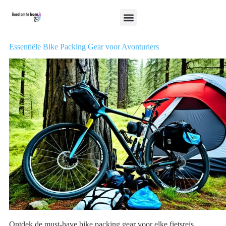
Essentiële Bike Packing Gear voor Avonturiers
Ontdek de must-have bike packing gear voor elke fietsreis.