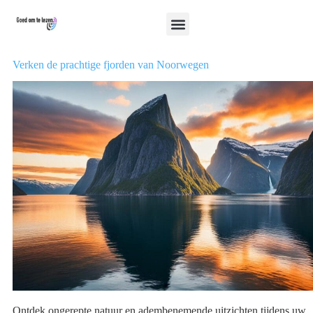
Verken de prachtige fjorden van Noorwegen
Ontdek ongerepte natuur en adembenemende uitzichten tijdens uw