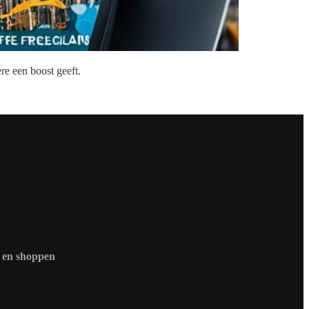
re een boost geeft.
r en shoppen