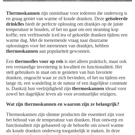
Thermoskannen
zijn onmisbaar voor iedereen die onderweg is
en graag geniet van warme of koude dranken. Deze
geïsoleerde
drinkfles
biedt de perfecte oplossing om drankjes op de juiste
temperatuur te houden, of het nu gaat om een steaming kop
koffie, een verfrissende iced tea of gekoelde dranken tijdens een
warme dag. Met de toenemende vraag naar duurzame
oplossingen voor het meenemen van drankjes, hebben
thermoskannen
aan populariteit gewonnen.
Een
thermosfles voor op reis
is niet alleen praktisch, maar ook
een verstandige investering in kwaliteit en functionaliteit. Het
stelt gebruikers in staat om te genieten van hun favoriete
dranken, ongeacht waar ze zich bevinden, of het nu tijdens een
lange rit, een wandeling in de natuur of een dagelijkse commute
is. Dankzij hun veelzijdigheid zijn
thermoskannen
ideaal voor
zowel het dagelijkse leven als voor avontuurlijke reizigers.
Wat zijn thermoskannen en waarom zijn ze belangrijk?
Thermoskannen zijn slimme producten die essentieel zijn voor
het behoud van de temperatuur van dranken. Hun ontwerp en
functionaliteit zijn gebaseerd op de behoefte om zowel warme
als koude dranken onderweg toegankelijk te maken. In deze