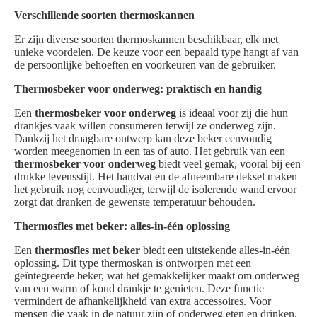
Verschillende soorten thermoskannen
Er zijn diverse soorten thermoskannen beschikbaar, elk met
unieke voordelen. De keuze voor een bepaald type hangt af van
de persoonlijke behoeften en voorkeuren van de gebruiker.
Thermosbeker voor onderweg: praktisch en handig
Een
thermosbeker voor onderweg
is ideaal voor zij die hun
drankjes vaak willen consumeren terwijl ze onderweg zijn.
Dankzij het draagbare ontwerp kan deze beker eenvoudig
worden meegenomen in een tas of auto. Het gebruik van een
thermosbeker voor onderweg
biedt veel gemak, vooral bij een
drukke levensstijl. Het handvat en de afneembare deksel maken
het gebruik nog eenvoudiger, terwijl de isolerende wand ervoor
zorgt dat dranken de gewenste temperatuur behouden.
Thermosfles met beker: alles-in-één oplossing
Een
thermosfles met beker
biedt een uitstekende alles-in-één
oplossing. Dit type thermoskan is ontworpen met een
geïntegreerde beker, wat het gemakkelijker maakt om onderweg
van een warm of koud drankje te genieten. Deze functie
vermindert de afhankelijkheid van extra accessoires. Voor
mensen die vaak in de natuur zijn of onderweg eten en drinken,