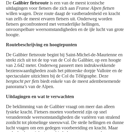
De
Galibier fietsroute
is een van de meest iconische
uitdagingen voor fietsers die zich aan
Franse Alpen fietsen
willen wagen. Deze route daagt de vastberadenheid en kracht
van zelfs de meest ervaren fietsers uit. Onderweg worden
fietsers geconfronteerd met verraderlijke hellingen,
onvoorspelbare weersomstandigheden en de ijle lucht van grote
hoogte.
Routebeschrijving en hoogtepunten
De Galibier fietsroute begint bij Saint-Michel-de-Maurienne en
strekt zich uit tot de top van de Col du Galibier, op een hoogte
van 2.642 meter. Onderweg passeert men indrukwekkende
bezienswaardigheden zoals het pittoreske dorpje Valloire en de
spectaculaire uitzichten bij de Col du Télégraphe. Deze
bergtocht per fiets
biedt enkele van de meest adembenemende
panorama’s van de Alpen.
Uitdagingen en wat te verwachten
De beklimming van de Galibier vraagt om meer dan alleen
fysieke kracht. Fietsers moeten voorbereid zijn op snel
veranderende weersomstandigheden die variëren van stralend
zonlicht tot plotselinge sneeuwval. De steile hellingen en dunne
lucht vragen om een gedegen voorbereiding en kracht. Maar