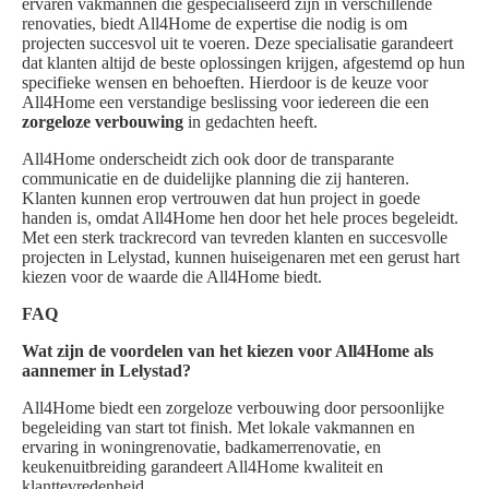
ervaren vakmannen die gespecialiseerd zijn in verschillende
renovaties, biedt All4Home de expertise die nodig is om
projecten succesvol uit te voeren. Deze specialisatie garandeert
dat klanten altijd de beste oplossingen krijgen, afgestemd op hun
specifieke wensen en behoeften. Hierdoor is de keuze voor
All4Home een verstandige beslissing voor iedereen die een
zorgeloze verbouwing
in gedachten heeft.
All4Home onderscheidt zich ook door de transparante
communicatie en de duidelijke planning die zij hanteren.
Klanten kunnen erop vertrouwen dat hun project in goede
handen is, omdat All4Home hen door het hele proces begeleidt.
Met een sterk trackrecord van tevreden klanten en succesvolle
projecten in Lelystad, kunnen huiseigenaren met een gerust hart
kiezen voor de waarde die All4Home biedt.
FAQ
Wat zijn de voordelen van het kiezen voor All4Home als
aannemer in Lelystad?
All4Home biedt een zorgeloze verbouwing door persoonlijke
begeleiding van start tot finish. Met lokale vakmannen en
ervaring in woningrenovatie, badkamerrenovatie, en
keukenuitbreiding garandeert All4Home kwaliteit en
klanttevredenheid.