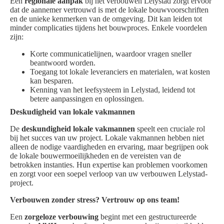
Een
regionale aanpak
bij het verbouwen Lelystad zorgt ervoor
dat de aannemer vertrouwd is met de lokale bouwvoorschriften
en de unieke kenmerken van de omgeving. Dit kan leiden tot
minder complicaties tijdens het bouwproces. Enkele voordelen
zijn:
Korte communicatielijnen, waardoor vragen sneller
beantwoord worden.
Toegang tot lokale leveranciers en materialen, wat kosten
kan besparen.
Kenning van het leefsysteem in Lelystad, leidend tot
betere aanpassingen en oplossingen.
Deskudigheid van lokale vakmannen
De
deskundigheid lokale vakmannen
speelt een cruciale rol
bij het succes van uw project. Lokale vakmannen hebben niet
alleen de nodige vaardigheden en ervaring, maar begrijpen ook
de lokale bouwermoeilijkheden en de vereisten van de
betrokken instanties. Hun expertise kan problemen voorkomen
en zorgt voor een soepel verloop van uw verbouwen Lelystad-
project.
Verbouwen zonder stress? Vertrouw op ons team!
Een
zorgeloze verbouwing
begint met een gestructureerde