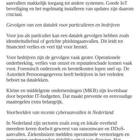
aanvallers makkelijk toegang tot andere systemen. Goede IoT
beveiliging en het regelmatig installeren van updates zijn daarom
cruciaal.
Gevolgen van een datalek voor particulieren en bedrijven
Voor jou als particulier kan een datalek gevolgen hebben zoals
identiteitsdiefstal of gerichte phishingaanvallen. Dit leidt tot
financieel verlies en veel tijd voor herstel.
Voor bedrijven zijn de gevolgen vaak groter. Operationele
onderbreking, verlies van omzet en reputatieschade komen vaak
voor. Forensisch onderzoek en herstelkosten lopen snel op. De
Autoriteit Persoonsgegevens heeft bedrijven in het verleden
beboet na datalekken.
Kleine en middelgrote ondernemingen (MKB) zijn kwetsbaar
door beperkte IT-budgetten. Dat maakt preventie en eenvoudige
maatregelen extra belangrijk.
Voorbeelden van recente cyberaanvallen in Nederland
In Nederland zijn sectoren zoals zorg en lokale overheid
meerdere keren doelwit geweest van ransomware en DDoS-
aanvallen. Ziekenhuizen meldden operationele verstoringen en
gemeenten ondervonden tijdelijke uitval van diensten. Het