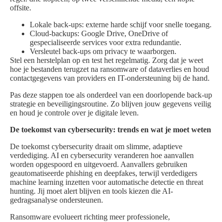
offsite.
Lokale back-ups: externe harde schijf voor snelle toegang.
Cloud-backups: Google Drive, OneDrive of
gespecialiseerde services voor extra redundantie.
Versleutel back-ups om privacy te waarborgen.
Stel een herstelplan op en test het regelmatig. Zorg dat je weet
hoe je bestanden terugzet na ransomware of dataverlies en houd
contactgegevens van providers en IT-ondersteuning bij de hand.
Pas deze stappen toe als onderdeel van een doorlopende back-up
strategie en beveiligingsroutine. Zo blijven jouw gegevens veilig
en houd je controle over je digitale leven.
De toekomst van cybersecurity: trends en wat je moet weten
De toekomst cybersecurity draait om slimme, adaptieve
verdediging. AI en cybersecurity veranderen hoe aanvallen
worden opgespoord en uitgevoerd. Aanvallers gebruiken
geautomatiseerde phishing en deepfakes, terwijl verdedigers
machine learning inzetten voor automatische detectie en threat
hunting. Jij moet alert blijven en tools kiezen die AI-
gedragsanalyse ondersteunen.
Ransomware evolueert richting meer professionele,