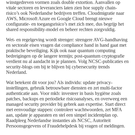
winstgedreven vormen zoals double extortion. Aanvallen op
vitale sectoren en leveranciers laten zien hoe supply chain-
risico’s ook Nederlandse bedrijven treffen. Cloudmigratie naar
AWS, Microsoft Azure en Google Cloud brengt nieuwe
configuratie- en toegangsrisico’s met zich mee, dus begrijp het
shared responsibility-model en beheer rechten zorgvuldig.
Wet- en regelgeving wordt strenger: strengere AVG-handhaving
en sectorale eisen vragen dat compliance hand in hand gaat met
praktische beveiliging. Kijk ook naar quantum computing
bedreigingen op de langere termijn; post-quantum cryptografie
verdient nu al aandacht in je plannen. Volg NCSC-publicaties en
security-blogs om bij te blijven bij cybersecurity trends
Nederland.
Wat betekent dit voor jou? Als individu: update privacy-
instellingen, gebruik betrouwbare diensten en zet multi-factor
authenticatie aan. Voor mkb: investeer in basis hygiëne zoals
patches, backups en periodieke risicoanalyses, en overweeg een
managed security provider bij gebrek aan expertise. Start direct
met eenvoudige stappen: controleer wachtwoorden, zet MFA
aan, update je apparaten en stel een simpel incidentplan op.
Raadpleeg Nederlandse instanties als NCSC, Autoriteit
Persoonsgegevens of Fraudehelpdesk bij vragen of meldingen.