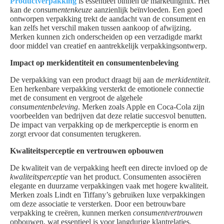
Productverpakking
is essentieel binnen de marketingmix. Het
kan de
consumentenkeuze
aanzienlijk beïnvloeden. Een goed
ontworpen verpakking trekt de aandacht van de consument en
kan zelfs het verschil maken tussen aankoop of afwijzing.
Merken kunnen zich onderscheiden op een verzadigde markt
door middel van creatief en aantrekkelijk verpakkingsontwerp.
Impact op merkidentiteit en consumentenbeleving
De verpakking van een product draagt bij aan de
merkidentiteit
.
Een herkenbare verpakking versterkt de emotionele connectie
met de consument en vergroot de algehele
consumentenbeleving
. Merken zoals Apple en Coca-Cola zijn
voorbeelden van bedrijven dat deze relatie succesvol benutten.
De impact van verpakking op de merkperceptie is enorm en
zorgt ervoor dat consumenten terugkeren.
Kwaliteitsperceptie en vertrouwen opbouwen
De kwaliteit van de verpakking heeft een directe invloed op de
kwaliteitsperceptie
van het product. Consumenten associëren
elegante en duurzame verpakkingen vaak met hogere kwaliteit.
Merken zoals Lindt en Tiffany’s gebruiken luxe verpakkingen
om deze associatie te versterken. Door een betrouwbare
verpakking te creëren, kunnen merken
consumentvertrouwen
opbouwen, wat essentieel is voor langdurige klantrelaties.