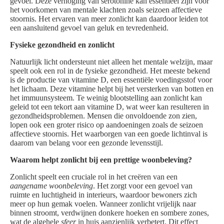
gevoel. Deze verhoging van serotonine kan essentieel zijn voor
het voorkomen van mentale klachten zoals seizoen affectieve
stoornis. Het ervaren van meer zonlicht kan daardoor leiden tot
een aansluitend gevoel van geluk en tevredenheid.
Fysieke gezondheid en zonlicht
Natuurlijk licht ondersteunt niet alleen het mentale welzijn, maar
speelt ook een rol in de fysieke gezondheid. Het meeste bekend
is de productie van vitamine D, een essentiële voedingsstof voor
het lichaam. Deze vitamine helpt bij het versterken van botten en
het immuunsysteem. Te weinig blootstelling aan zonlicht kan
geleid tot een tekort aan vitamine D, wat weer kan resulteren in
gezondheidsproblemen. Mensen die onvoldoende zon zien,
lopen ook een groter risico op aandoeningen zoals de seizoen
affectieve stoornis. Het waarborgen van een goede lichtinval is
daarom van belang voor een gezonde levensstijl.
Waarom helpt zonlicht bij een prettige woonbeleving?
Zonlicht speelt een cruciale rol in het creëren van een
aangename woonbeleving
. Het zorgt voor een gevoel van
ruimte en luchtigheid in interieurs, waardoor bewoners zich
meer op hun gemak voelen. Wanneer zonlicht vrijelijk naar
binnen stroomt, verdwijnen donkere hoeken en sombere zones,
wat de algehele
sfeer
in huis aanzienlijk verbetert. Dit effect