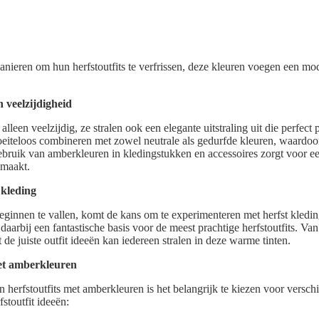
ieren om hun herfstoutfits te verfrissen, deze kleuren voegen een mod
veelzijdigheid
lleen veelzijdig, ze stralen ook een elegante uitstraling uit die perfect 
oeiteloos combineren met zowel neutrale als gedurfde kleuren, waardoor
gebruik van amberkleuren in kledingstukken en accessoires zorgt voor een
 maakt.
 kleding
ginnen te vallen, komt de kans om te experimenteren met herfst kleding
rbij een fantastische basis voor de meest prachtige herfstoutfits. Van
de juiste outfit ideeën kan iedereen stralen in deze warme tinten.
met amberkleuren
 herfstoutfits met amberkleuren is het belangrijk te kiezen voor verschil
stoutfit ideeën: