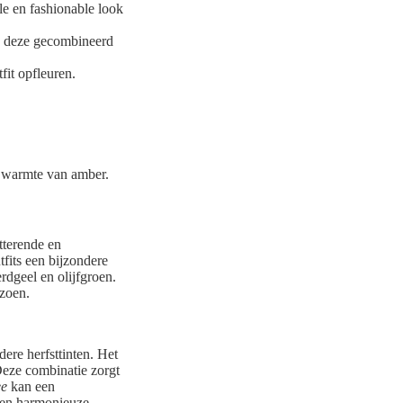
le en fashionable look
als deze gecombineerd
fit opfleuren.
de warmte van amber.
tterende en
fits een bijzondere
dgeel en olijfgroen.
izoen.
ere herfsttinten. Het
Deze combinatie zorgt
ee
kan een
 een harmonieuze