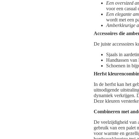
Een oversized am
voor een casual 
Een elegante am
wordt met een pa
Amberkleurige a
Accessoires die ambe
De juiste accessoires 
Sjaals in aardet
Handtassen van l
Schoenen in bijpa
Herfst kleurencombin
In de herfst kan het g
uitnodigende uitstralin
dynamiek verkrijgen. D
Deze kleuren versterken
Combineren met ander
De veelzijdigheid van 
gebruik van een palet 
voor warmte en gezelli
bordeauxkleurige trui 