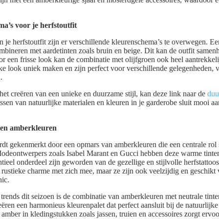
a’s voor je herfstoutfit
n je herfstoutfit zijn er verschillende kleurenschema’s te overwegen. Ee
bineren met aardetinten zoals bruin en beige. Dit kan de outfit same
r een frisse look kan de combinatie met olijfgroen ook heel aantrekkel
e look uniek maken en zijn perfect voor verschillende gelegenheden, va
.
het creëren van een unieke en duurzame stijl, kan deze link naar de
duu
assen van natuurlijke materialen en kleuren in je garderobe sluit mooi aan
s en amberkleuren
dt gekenmerkt door een opmars van amberkleuren die een centrale rol s
. Modeontwerpers zoals Isabel Marant en Gucci hebben deze warme tin
ieel onderdeel zijn geworden van de gezellige en stijlvolle herfstattoo
 rustieke charme met zich mee, maar ze zijn ook veelzijdig en geschikt 
hic.
trends dit seizoen is de combinatie van amberkleuren met neutrale tinte
eëren een harmonieus kleurenpalet dat perfect aansluit bij de natuurlij
 amber in kledingstukken zoals jassen, truien en accessoires zorgt ervoor