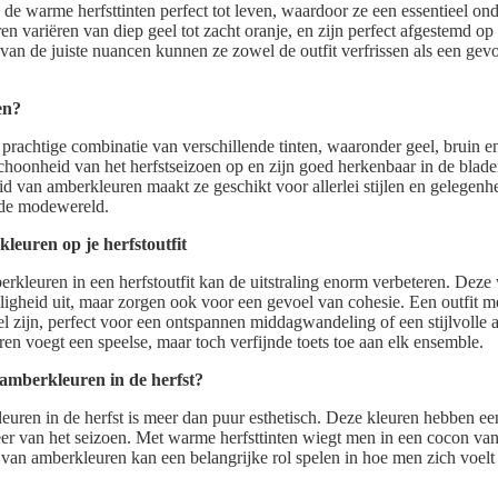
e warme herfsttinten perfect tot leven, waardoor ze een essentieel ond
n variëren van diep geel tot zacht oranje, en zijn perfect afgestemd op
 van de juiste nuancen kunnen ze zowel de outfit verfrissen als een gev
en?
prachtige combinatie van verschillende tinten, waaronder geel, bruin e
schoonheid van het herfstseizoen op en zijn goed herkenbaar in de blad
eid van amberkleuren maakt ze geschikt voor allerlei stijlen en gelegen
n de modewereld.
leuren op je herfstoutfit
rkleuren in een herfstoutfit kan de uitstraling enorm verbeteren. Deze
elligheid uit, maar zorgen ook voor een gevoel van cohesie. Een outfit 
el zijn, perfect voor een ontspannen middagwandeling of een stijlvolle
en voegt een speelse, maar toch verfijnde toets toe aan elk ensemble.
amberkleuren in de herfst?
uren in de herfst is meer dan puur esthetisch. Deze kleuren hebben e
eer van het seizoen. Met warme herfsttinten wiegt men in een cocon van
an amberkleuren kan een belangrijke rol spelen in hoe men zich voelt t