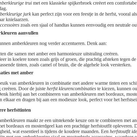
berkleurige trui
met een klassieke spijkerbroek creëert een comfortabe
dag.
berkleurige jurk
kan perfect zijn voor een feestje in de herfst, vooral 
ar knielaarzen.
ccessoires
zoals een sjaal of handtas kunnen eenvoudig een neutrale out
rkleuren aanvullen
kunnen amberkleuren nog verder accentueren. Denk aan:
inten die samen met amber een harmonieuze uitstraling creëren.
eer in koelere tonen zoals grijs of groen, die prachtig afsteken tegen 
ssende tinten, zoals camel of bruin, die de algehele look versterken.
aties met amber
ebruik van amberkleuren in combinatie met andere warme tinten een schi
g creëren. Door de juiste
herfst kleurencombinaties
te kiezen, kunnen out
enk hierbij aan het combineren van amberkleuren met bordeaux, moster
 elkaar en dragen bij aan een modieuze look, perfect voor het herfstse
e herfsttinten
amberkleuren maakt ze een uitstekende keuze om te combineren met and
met bordeaux en mosterdgeel kan een prachtige herfstoutfit opleveren. 
gheid, wat essentieel is tijdens de koudere maanden. Een
herfstoutfit id
zijn met een amberkleurige sjaal en mosterdgele accessoires, waardoor