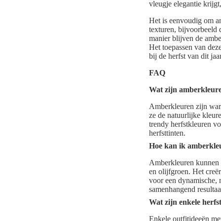
vleugje elegantie krij
Het is eenvoudig om amb
texturen, bijvoorbeeld
manier blijven de amber
Het toepassen van deze 
bij de herfst van dit jaar
FAQ
Wat zijn amberkleure
Amberkleuren zijn warm
ze de natuurlijke kleu
trendy herfstkleuren v
herfsttinten.
Hoe kan ik amberkleu
Amberkleuren kunnen m
en olijfgroen. Het cre
voor een dynamische, mo
samenhangend resultaa
Wat zijn enkele herfs
Enkele outfitideeën me