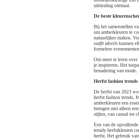
uitstraling ontstaat.
De beste kleurenschem
Bij het samenstellen va
om amberkleuren te com
natuurlijker maken. Voo
outfit ideeën
kunnen elk
formelere evenementen
Om meer te leren over 
je inspireren. Het toep
benadering van mode.
Herfst fashion trend
De herfst van 2023 wor
herfst fashion trends
amberkleuren een essent
brengen niet alleen een
stijlen, van casual tot c
Een van de opvallende 
trendy herfstkleuren cr
herfst. Het gebruik van