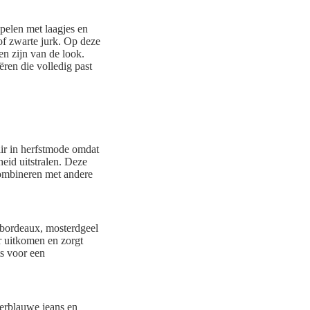
spelen met laagjes en
of zwarte jurk. Op deze
en zijn van de look.
ëren die volledig past
air in herfstmode omdat
eid uitstralen. Deze
combineren met andere
bordeaux, mosterdgeel
r uitkomen en zorgt
ts voor een
erblauwe jeans en