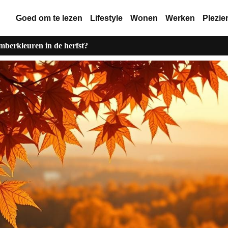
Goed om te lezen
Lifestyle
Wonen
Werken
Plezie
berkleuren in de herfst?