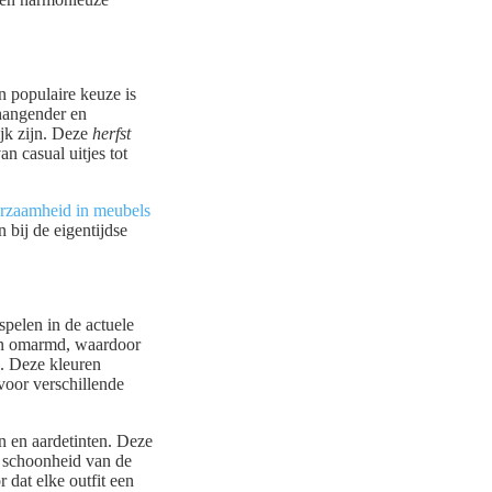
n populaire keuze is
nhangender en
ijk zijn. Deze
herfst
n casual uitjes tot
rzaamheid in meubels
 bij de eigentijdse
pelen in de actuele
ten omarmd, waardoor
s. Deze kleuren
voor verschillende
n en aardetinten. Deze
ke schoonheid van de
 dat elke outfit een