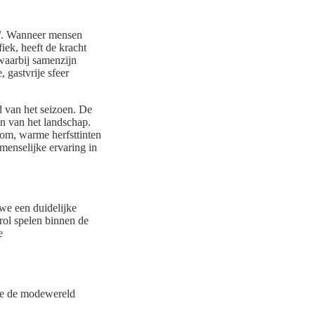
d
. Wanneer mensen
iek, heeft de kracht
 waarbij samenzijn
 gastvrije sfeer
d van het seizoen. De
en van het landschap.
tom, warme herfsttinten
menselijke ervaring in
 we een duidelijke
rol spelen binnen de
e
die de modewereld