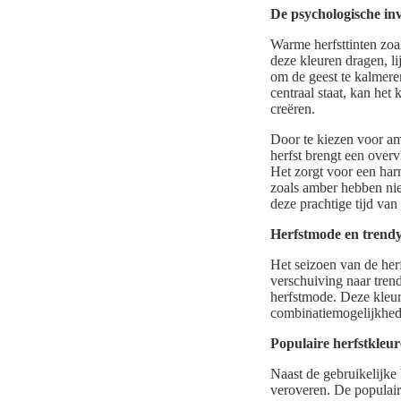
De psychologische in
Warme herfsttinten zo
deze kleuren dragen, li
om de geest te kalmere
centraal staat, kan het
creëren.
Door te kiezen voor am
herfst brengt een overv
Het zorgt voor een har
zoals amber hebben nie
deze prachtige tijd van 
Herfstmode en trendy
Het seizoen van de herf
verschuiving naar tren
herfstmode. Deze kleur 
combinatiemogelijkhed
Populaire herfstkleu
Naast de gebruikelijke
veroveren. De populaire