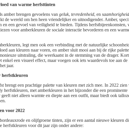
vloed van warme herfsttinten
als amber brengen gevoelens van
geluk
,
tevredenheid
, en
saamhorighei
jkt de wereld om hen heen vriendelijker en uitnodigender. Amber, specif
n en een gevoel van veiligheid te bieden. Tijdens herfstbijeenkomsten,
 kiezen voor amberkleuren de sociale interactie bevorderen en een warme,
berkleuren, legt men ook een verbinding met de natuurlijke schoonhei
loed aan kleuren naar voren, en amber sluit mooi aan bij de rijke palett
monieuze uitstraling, die weerkaatst in de stemming van de drager. Kor
t enkel een visueel effect, maar voegen ook iets waardevols toe aan de 
het jaar.
 herfstkleuren
st brengt een prachtige palette van kleuren met zich mee. In 2022 zien
dy herfstkleuren, met amberkleuren in het bijzonder die een prominente 
geeft niet alleen warmte en diepte aan een outfit, maar biedt ook talloz
en.
ren voor 2022
 bordeauxrode en olijfgroene tinten, zijn er een aantal nieuwe kleuren 
 herfstkleuren voor dit jaar zijn onder andere: