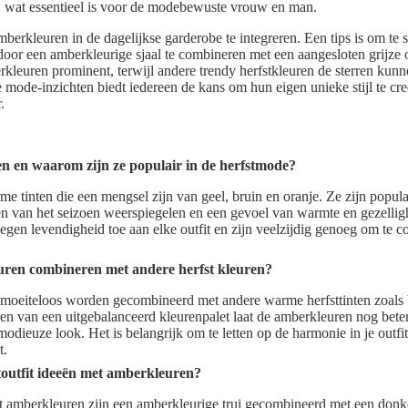
gt, wat essentieel is voor de modebewuste vrouw en man.
erkleuren in de dagelijkse garderobe te integreren. Een tips is om te 
 door een amberkleurige sjaal te combineren met een aangesloten grijze 
kleuren prominent, terwijl andere trendy herfstkleuren de sterren kunn
mode-inzichten biedt iedereen de kans om hun eigen unieke stijl te cre
.
n en waarom zijn ze populair in de herfstmode?
e tinten die een mengsel zijn van geel, bruin en oranje. Ze zijn popul
ren van het seizoen weerspiegelen en een gevoel van warmte en gezelligh
oegen levendigheid toe aan elke outfit en zijn veelzijdig genoeg om te 
ren combineren met andere herfst kleuren?
oeiteloos worden gecombineerd met andere warme herfsttinten zoals 
ëren van een uitgebalanceerd kleurenpalet laat de amberkleuren nog bete
dieuze look. Het is belangrijk om te letten op de harmonie in je outfi
t.
toutfit ideeën met amberkleuren?
t amberkleuren zijn een amberkleurige trui gecombineerd met een donk