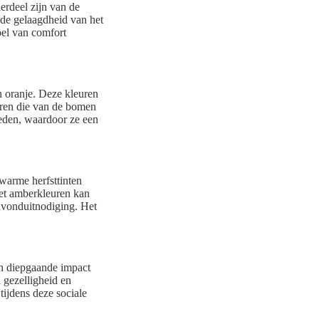
erdeel zijn van de
 de gelaagdheid van het
oel van comfort
n oranje. Deze kleuren
eren die van de bomen
heden, waardoor ze een
 warme herfsttinten
met amberkleuren kan
 avonduitnodiging. Het
en diepgaande impact
 gezelligheid en
ijdens deze sociale