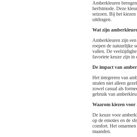
Amberkleuren brengen d
herfstmode. Deze kleure
seizoen. Bij het kiezen
uitdragen.
Wat zijn amberkleur
Amberkleuren zijn een 
roepen de natuurlijke 
vallen. De veelzijdigh
favoriete keuze zijn i
De impact van amberk
Het integreren van ambe
stralen niet alleen gez
zowel casual als forme
gebruik van amberkleur
Waarom kiezen voor 
De keuze voor amberkle
op de emoties en de sf
comfort. Het omarmen v
maanden.