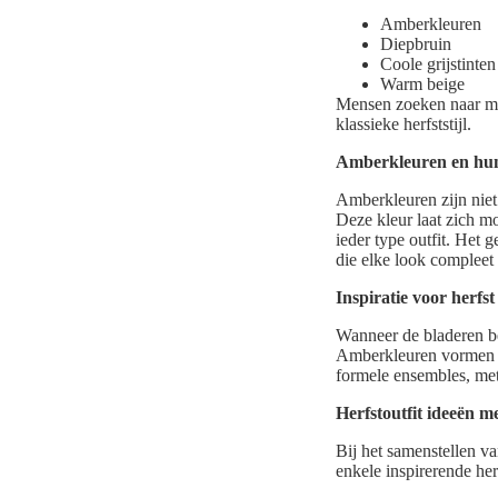
Amberkleuren
Diepbruin
Coole grijstinten
Warm beige
Mensen zoeken naar man
klassieke herfststijl.
Amberkleuren en hun 
Amberkleuren zijn niet a
Deze kleur laat zich m
ieder type outfit. Het 
die elke look compleet
Inspiratie voor herfst
Wanneer de bladeren be
Amberkleuren vormen daa
formele ensembles, met 
Herfstoutfit ideeën 
Bij het samenstellen van
enkele inspirerende herf