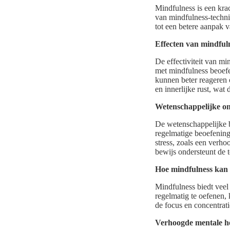
Mindfulness is een krac
van mindfulness-techni
tot een betere aanpak v
Effecten van mindfuln
De effectiviteit van mi
met mindfulness beoefe
kunnen beter reageren o
en innerlijke rust, wat 
Wetenschappelijke o
De wetenschappelijke ba
regelmatige beoefening
stress, zoals een verh
bewijs ondersteunt de 
Hoe mindfulness kan 
Mindfulness biedt veel
regelmatig te oefenen,
de focus en concentrati
Verhoogde mentale he