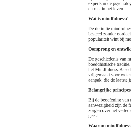
experts in de psycholog
en rust in het leven.
Wat is mindfulness?
De definitie mindfulne
besteed zonder oordeel
populariteit wint bij m
Oorsprong en ontwik
De geschiedenis van mi
boeddhistische traditie
het Mindfulness-Based
vrijgemaakt voor weten
aanpak, die de laatste 
Belangrijke principe
Bij de beoefening van m
aanwezigheid zijn de f
zorgen over het verlede
geest.
Waarom mindfulness z