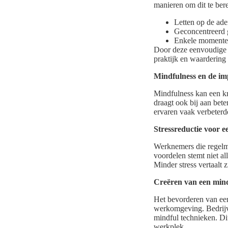
manieren om dit te bere
Letten op de ade
Geconcentreerd g
Enkele momenten
Door deze eenvoudige t
praktijk en waardering
Mindfulness en de im
Mindfulness kan een kra
draagt ook bij aan bet
ervaren vaak verbeterde
Stressreductie voor e
Werknemers die regelma
voordelen stemt niet al
Minder stress vertaalt 
Creëren van een mind
Het bevorderen van een
werkomgeving. Bedrijve
mindful technieken. Dit
werkplek.