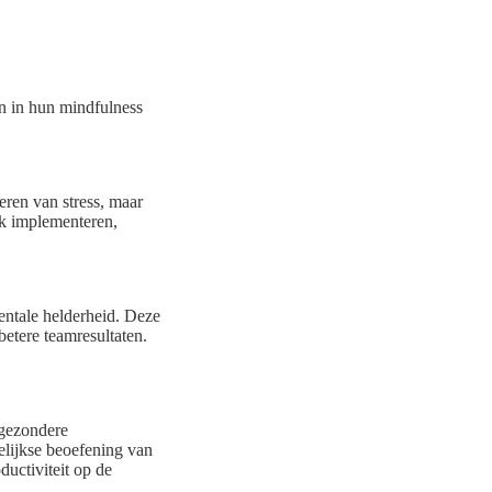
n in hun mindfulness
eren van stress, maar
ek implementeren,
entale helderheid. Deze
betere teamresultaten.
 gezondere
elijkse beoefening van
ductiviteit op de