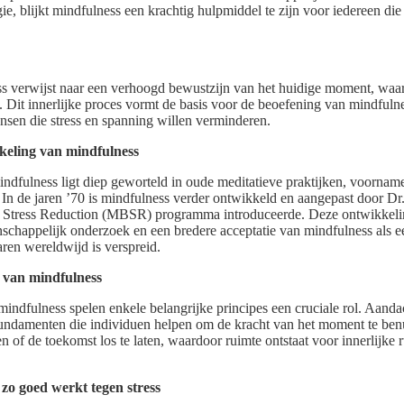
ie, blijkt mindfulness een krachtig hulpmiddel te zijn voor iedereen di
ss verwijst naar een verhoogd bewustzijn van het huidige moment, waa
. Dit innerlijke proces vormt de basis voor de beoefening van mindfulne
ensen die stress en spanning willen verminderen.
keling van mindfulness
ndfulness ligt diep geworteld in oude meditatieve praktijken, voorname
. In de jaren ’70 is mindfulness verder ontwikkeld en aangepast door Dr
 Stress Reduction (MBSR) programma introduceerde. Deze ontwikkeli
schappelijk onderzoek en een bredere acceptatie van mindfulness als e
jaren wereldwijd is verspreid.
s van mindfulness
indfulness spelen enkele belangrijke principes een cruciale rol. Aandac
undamenten die individuen helpen om de kracht van het moment te benu
n of de toekomst los te laten, waardoor ruimte ontstaat voor innerlijke 
o goed werkt tegen stress