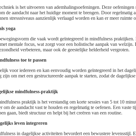
techniek is het uitvoeren van ademhalingsoefeningen. Deze oefeningen 
m de aandacht naar het huidige moment te brengen. Door regelmatig a
nen stressniveaus aanzienlijk verlaagd worden en kan er meer ruimte on
ls yoga
bewegingsvorm die vaak wordt geïntegreerd in mindfulness praktijken.
met mentale focus, wat zorgt voor een holistische aanpak van welzijn
gezondheid verbeteren, maar ook de geestelijke helderheid vergroten.
ndfulness toe te passen
elijk voor iedereen en kan eenvoudig worden geïntegreerd in het dageli
g zijn om met een gestructureerde aanpak te starten, zodat de dagelijks
elijkse mindfulness-praktijk
indfulness praktijk is het verstandig om korte sessies van 5 tot 10 minu
 om de aandacht vast te houden en regelmatig te oefenen. Een vaste tij
pen gaan, biedt structuur en helpt bij het creëren van een routine.
gelijks leven integreren
fulness in dagelijkse activiteiten bevordert een bewustere levensstijl. 