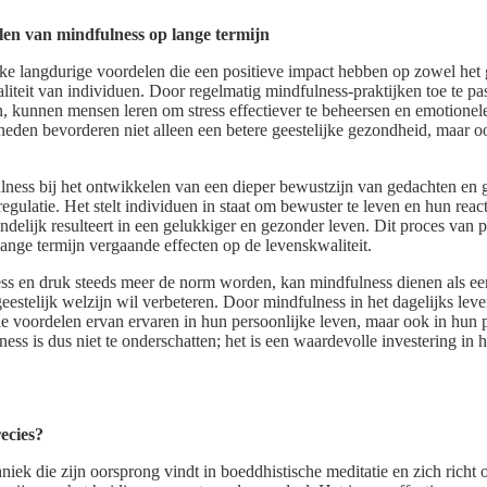
len van mindfulness op lange termijn
jke langdurige voordelen die een positieve impact hebben op zowel het g
iteit van individuen. Door regelmatig mindfulness-praktijken toe te pas
 kunnen mensen leren om stress effectiever te beheersen en emotionele
den bevorderen niet alleen een betere geestelijke gezondheid, maar o
lness bij het ontwikkelen van een dieper bewustzijn van gedachten en ge
egulatie. Het stelt individuen in staat om bewuster te leven en hun react
indelijk resulteert in een gelukkiger en gezonder leven. Dit proces van 
ange termijn vergaande effecten op de levenskwaliteit.
ess en druk steeds meer de norm worden, kan mindfulness dienen als ee
geestelijk welzijn wil verbeteren. Door mindfulness in het dagelijks lev
de voordelen ervan ervaren in hun persoonlijke leven, maar ook in hun p
ss is dus niet te onderschatten; het is een waardevolle investering in h
ecies?
niek die zijn oorsprong vindt in boeddhistische meditatie en zich richt 