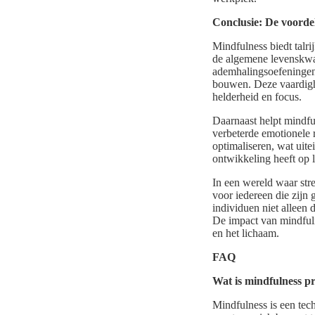
Conclusie: De voorde
Mindfulness biedt talri
de algemene levenskwal
ademhalingsoefeningen,
bouwen. Deze vaardighe
helderheid en focus.
Daarnaast helpt mindfu
verbeterde emotionele r
optimaliseren, wat uite
ontwikkeling heeft op l
In een wereld waar str
voor iedereen die zijn 
individuen niet alleen 
De impact van mindfulne
en het lichaam.
FAQ
Wat is mindfulness pr
Mindfulness is een tech