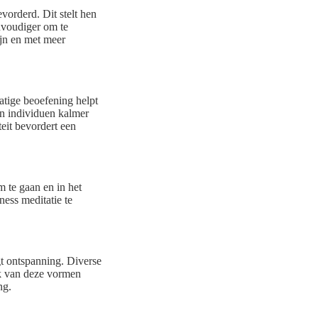
vorderd. Dit stelt hen
envoudiger om te
ijn en met meer
atige beoefening helpt
en individuen kalmer
teit bevordert een
m te gaan en in het
ess meditatie te
gt ontspanning. Diverse
lk van deze vormen
ng.