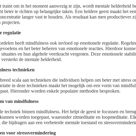
 traint om in het moment aanwezig te zijn, wordt mentale helderheid be
t beter te richten op belangrijke taken. Een heldere geest maakt het e
oncentratie langer vast te houden. Als resultaat kan men productiever z
 projecten.
 regulatie
ordelen heeft mindfulness ook invloed op emotionele regulatie. Regelm
gevoelens en het beter beheren van emotionele reacties. Hierdoor kunn
situaties en hun algehele veerkracht vergroten. Deze emotionele stabili
 versterkt de mentale helderheid.
ulness technieken
breed scala aan technieken die individuen helpen om beter met stress o
riatie in deze technieken maakt het mogelijk om een vorm van mindfuln
n past. Hieronder worden enkele populaire methoden besproken.
rm van mindfulness
ale techniek binnen mindfulness. Het helpt de geest te focussen en bren
kunnen worden toegepast, waaronder zitmeditatie en loopmeditatie. E
, die bijdragen aan een verbeterde mentale toestand en stressverminderi
en voor stressvermindering