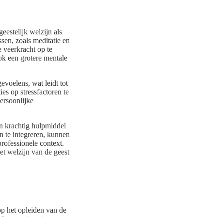
eestelijk welzijn als
sen, zoals meditatie en
 veerkracht op te
ok een grotere mentale
voelens, wat leidt tot
ies op stressfactoren te
persoonlijke
n krachtig hulpmiddel
en te integreren, kunnen
rofessionele context.
et welzijn van de geest
op het opleiden van de