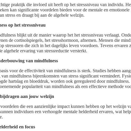
htige praktijk die invloed uit heeft op het stressniveau van individu. H
eken kan significante voordelen bieden voor de mentale en emotionele 
an stress en draagt bij aan de algehele welzijn.
ess op het stressniveau
ndfulness blijkt uit de manier waarop het het stressniveau verlaagt. On
nen de cortisolspiegels, het stresshormoon, afnemen. Mensen die mind
p stressoren die zich in het dagelijks leven voordoen. Tevens ervaren z
de algehele ervaring van stressreductie versterkt.
nderbouwing van mindfulness
sis voor de effectiviteit van mindfulness is sterk. Studies hebben aan
 van mindfulness bijeenkomsten van stress significant vermindert. Fysio
oogde hartslag en bloeddruk, worden ook gereguleerd door mindfulness.
toenemende populariteit van mindfulness als een effectieve methode vo
bijdragen aan jouw welzijn
 voordelen die een aanzienlijke impact kunnen hebben op het welzijn 
 kunnen individuen een verhoogde mentale helderheid ervaren, wat helpt
e.
lderheid en focus