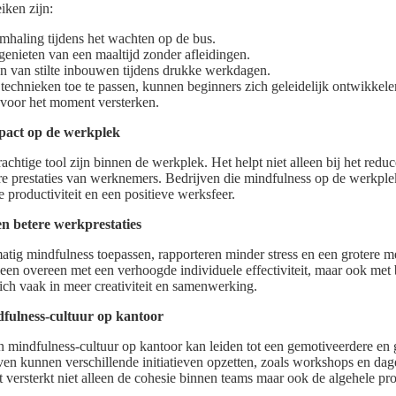
iken zijn:
mhaling tijdens het wachten op de bus.
enieten van een maaltijd zonder afleidingen.
 van stilte inbouwen tijdens drukke werkdagen.
echnieken toe te passen, kunnen beginners zich geleidelijk ontwikkele
 voor het moment versterken.
pact op de werkplek
chtige tool zijn binnen de werkplek. Het helpt niet alleen bij het reduc
ere prestaties van werknemers. Bedrijven die mindfulness op de werkpl
 productiviteit en een positieve werksfeer.
en betere werkprestaties
tig mindfulness toepassen, rapporteren minder stress en een grotere m
leen overeen met een verhoogde individuele effectiviteit, maar ook met 
zich vaak in meer creativiteit en samenwerking.
fulness-cultuur op kantoor
 mindfulness-cultuur op kantoor kan leiden tot een gemotiveerdere en
n kunnen verschillende initiatieven opzetten, zoals workshops en dag
 versterkt niet alleen de cohesie binnen teams maar ook de algehele pro