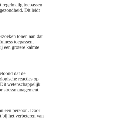
et regelmatig toepassen
gezondheid. Dit leidt
derzoeken tonen aan dat
fulness toepassen,
ij een grotere kalmte
getoond dat de
logische reacties op
 Dit wetenschappelijk
or stressmanagement.
van een persoon. Door
 bij het verbeteren van