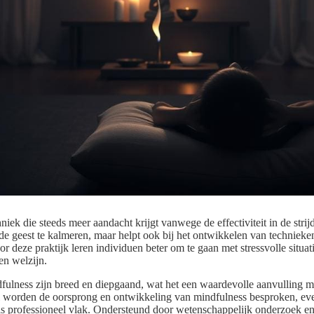
niek die steeds meer aandacht krijgt vanwege de effectiviteit in de strijd
 de geest te kalmeren, maar helpt ook bij het ontwikkelen van technieke
r deze praktijk leren individuen beter om te gaan met stressvolle situat
en welzijn.
fulness zijn breed en diepgaand, wat het een waardevolle aanvulling 
tikel worden de oorsprong en ontwikkeling van mindfulness besproken, ev
ls professioneel vlak. Ondersteund door wetenschappelijk onderzoek e