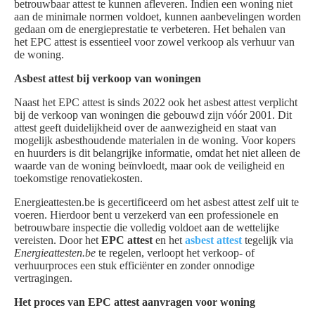
betrouwbaar attest te kunnen afleveren. Indien een woning niet
aan de minimale normen voldoet, kunnen aanbevelingen worden
gedaan om de energieprestatie te verbeteren. Het behalen van
het EPC attest is essentieel voor zowel verkoop als verhuur van
de woning.
Asbest attest bij verkoop van woningen
Naast het EPC attest is sinds 2022 ook het asbest attest verplicht
bij de verkoop van woningen die gebouwd zijn vóór 2001. Dit
attest geeft duidelijkheid over de aanwezigheid en staat van
mogelijk asbesthoudende materialen in de woning. Voor kopers
en huurders is dit belangrijke informatie, omdat het niet alleen de
waarde van de woning beïnvloedt, maar ook de veiligheid en
toekomstige renovatiekosten.
Energieattesten.be is gecertificeerd om het asbest attest zelf uit te
voeren. Hierdoor bent u verzekerd van een professionele en
betrouwbare inspectie die volledig voldoet aan de wettelijke
vereisten. Door het
EPC attest
en het
asbest attest
tegelijk via
Energieattesten.be
te regelen, verloopt het verkoop- of
verhuurproces een stuk efficiënter en zonder onnodige
vertragingen.
Het proces van EPC attest aanvragen voor woning