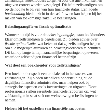
zelfstandige. Boekhouders zorgen ervoor dat alle inkomsten en
uitgaven correct worden vastgelegd. Dit helpt zelfstandigen om
op de hoogte te blijven van hun financiële status. Een goede
boekhouding
biedt inzicht in de cashflow en kan helpen bij het
maken van toekomstige zakelijke beslissingen.
Belastingaangifte en fiscale optimalisatie
Wanneer het tijd is voor de
belastingaangifte
, staan boekhouders
klaar om zelfstandigen te begeleiden. Zij bieden advies over
fiscale optimalisatie
, wat betekent dat zij zelfstandigen helpen
om alle mogelijke aftrekken en belastingvoordelen te benutten.
Dit kan op lange termijn aanzienlijke besparingen opleveren,
waardoor zelfstandigen financieel beter af zijn.
Wat doet een boekhouder voor zelfstandigen?
Een boekhouder speelt een cruciale rol in het succes van
zelfstandigen. Zij bieden niet alleen ondersteuning bij de
dagelijkse financiële administratie, maar helpen ook bij
strategische aspecten zoals investeringen en uitgaven. Deze
professionals stellen essentiële financiële rapporten op, wat
zelfstandigen in staat stelt om weloverwogen beslissingen te
nemen.
Helpen bij het opstellen van financiële rapporten