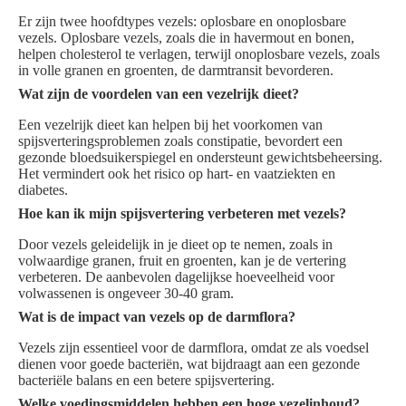
Er zijn twee hoofdtypes vezels: oplosbare en onoplosbare
vezels. Oplosbare vezels, zoals die in havermout en bonen,
helpen cholesterol te verlagen, terwijl onoplosbare vezels, zoals
in volle granen en groenten, de darmtransit bevorderen.
Wat zijn de voordelen van een vezelrijk dieet?
Een vezelrijk dieet kan helpen bij het voorkomen van
spijsverteringsproblemen zoals constipatie, bevordert een
gezonde bloedsuikerspiegel en ondersteunt gewichtsbeheersing.
Het vermindert ook het risico op hart- en vaatziekten en
diabetes.
Hoe kan ik mijn spijsvertering verbeteren met vezels?
Door vezels geleidelijk in je dieet op te nemen, zoals in
volwaardige granen, fruit en groenten, kan je de vertering
verbeteren. De aanbevolen dagelijkse hoeveelheid voor
volwassenen is ongeveer 30-40 gram.
Wat is de impact van vezels op de darmflora?
Vezels zijn essentieel voor de darmflora, omdat ze als voedsel
dienen voor goede bacteriën, wat bijdraagt aan een gezonde
bacteriële balans en een betere spijsvertering.
Welke voedingsmiddelen hebben een hoge vezelinhoud?