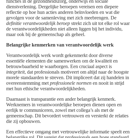
functies in de gezondheidszorg, onderwijs en sociale
dienstverlening. Dergelijke beroepen vereisen een diepere
reflectie op hoe hun acties anderen beïnvloeden en wat die
gevolgen voor de samenleving met zich meebrengen. De
definitie verantwoordelijk beroep
strekt zich uit tot elke rol waar
de verantwoordelijkheden niet alleen liggen bij het individu,
maar ook bij de gemeenschap als geheel.
Belangrijke kenmerken van verantwoordelijk werk
Verantwoordelijk werk wordt gekenmerkt door diverse
essentiële elementen die samenwerken om de kwaliteit en
betrouwbaarheid te waarborgen. Een cruciaal aspect is
integriteit
, dat professionals motiveert om altijd naar de hoogste
morele standaarden te streven. Dit impliceert dat zij handelen in
overeenstemming met
professionele normen
en nooit in strijd
met hun ethische verantwoordelijkheden.
Daarnaast is transparantie een ander belangrijk kenmerk.
Werknemers in verantwoordelijke beroepen dienen open en
eerlijk te communiceren, zowel met collega’s als met de
gemeenschap. Dit bevordert vertrouwen en versterkt de relaties
die zij opbouwen.
Een effectieve omgang met vertrouwelijke informatie speelt een
belangrijke rol. Dit vereist dat professionals een hoge standaard