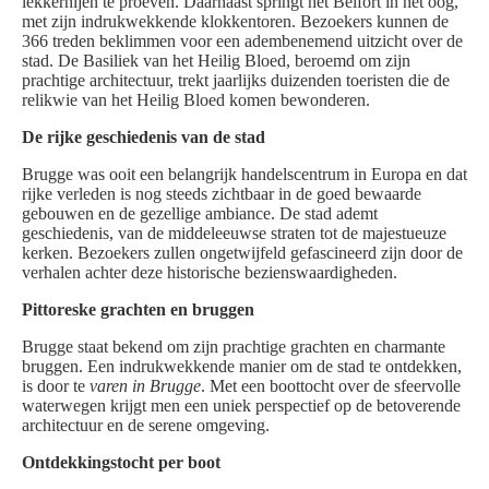
lekkernijen te proeven. Daarnaast springt het Belfort in het oog,
met zijn indrukwekkende klokkentoren. Bezoekers kunnen de
366 treden beklimmen voor een adembenemend uitzicht over de
stad. De Basiliek van het Heilig Bloed, beroemd om zijn
prachtige architectuur, trekt jaarlijks duizenden toeristen die de
relikwie van het Heilig Bloed komen bewonderen.
De rijke geschiedenis van de stad
Brugge was ooit een belangrijk handelscentrum in Europa en dat
rijke verleden is nog steeds zichtbaar in de goed bewaarde
gebouwen en de gezellige ambiance. De stad ademt
geschiedenis, van de middeleeuwse straten tot de majestueuze
kerken. Bezoekers zullen ongetwijfeld gefascineerd zijn door de
verhalen achter deze historische bezienswaardigheden.
Pittoreske grachten en bruggen
Brugge staat bekend om zijn prachtige grachten en charmante
bruggen. Een indrukwekkende manier om de stad te ontdekken,
is door te
varen in Brugge
. Met een boottocht over de sfeervolle
waterwegen krijgt men een uniek perspectief op de betoverende
architectuur en de serene omgeving.
Ontdekkingstocht per boot