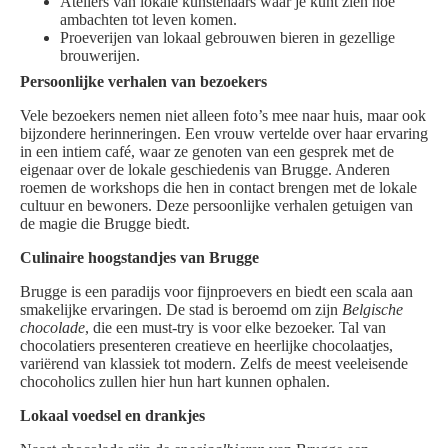
Ateliers van lokale kunstenaars waar je kunt zien hoe
ambachten tot leven komen.
Proeverijen van lokaal gebrouwen bieren in gezellige
brouwerijen.
Persoonlijke verhalen van bezoekers
Vele bezoekers nemen niet alleen foto’s mee naar huis, maar ook
bijzondere herinneringen. Een vrouw vertelde over haar ervaring
in een intiem café, waar ze genoten van een gesprek met de
eigenaar over de lokale geschiedenis van Brugge. Anderen
roemen de workshops die hen in contact brengen met de lokale
cultuur en bewoners. Deze persoonlijke verhalen getuigen van
de magie die Brugge biedt.
Culinaire hoogstandjes van Brugge
Brugge is een paradijs voor fijnproevers en biedt een scala aan
smakelijke ervaringen. De stad is beroemd om zijn
Belgische
chocolade
, die een must-try is voor elke bezoeker. Tal van
chocolatiers presenteren creatieve en heerlijke chocolaatjes,
variërend van klassiek tot modern. Zelfs de meest veeleisende
chocoholics zullen hier hun hart kunnen ophalen.
Lokaal voedsel en drankjes