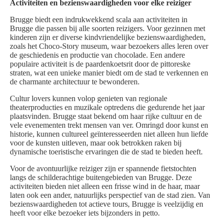
Activiteiten en bezienswaardigheden voor elke reiziger
Brugge biedt een indrukwekkend scala aan activiteiten in
Brugge die passen bij alle soorten reizigers. Voor gezinnen met
kinderen zijn er diverse kindvriendelijke bezienswaardigheden,
zoals het Choco-Story museum, waar bezoekers alles leren over
de geschiedenis en productie van chocolade. Een andere
populaire activiteit is de paardenkoetsrit door de pittoreske
straten, wat een unieke manier biedt om de stad te verkennen en
de charmante architectuur te bewonderen.
Cultur lovers kunnen volop genieten van regionale
theaterproducties en muzikale optredens die gedurende het jaar
plaatsvinden. Brugge staat bekend om haar rijke cultuur en de
vele evenementen trekt mensen van ver. Omringd door kunst en
historie, kunnen cultureel geïnteresseerden niet alleen hun liefde
voor de kunsten uitleven, maar ook betrokken raken bij
dynamische toeristische ervaringen die de stad te bieden heeft.
Voor de avontuurlijke reiziger zijn er spannende fietstochten
langs de schilderachtige buitengebieden van Brugge. Deze
activiteiten bieden niet alleen een frisse wind in de haar, maar
laten ook een ander, natuurlijks perspectief van de stad zien. Van
bezienswaardigheden tot actieve tours, Brugge is veelzijdig en
heeft voor elke bezoeker iets bijzonders in petto.