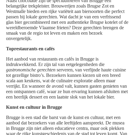
Naast chocolade zijn de
speciaalbieren
van Brugge een
belangrijke trekpleister. Brouwerijen zoals Brugse Zot en
Westmalle bieden een rijke variëteit aan biersoorten die perfect
passen bij lokale gerechten. Wat dacht je van een verfrissend
glas bier gecombineerd met een authentieke Brugse kotelet of de
wereldberoemde Vlaamse frieten? Deze gerechten brengen de
smaak van de regio tot leven en maken een bezoek
onvergetelijk.
Toprestaurants en cafés
Het aanbod van restaurants en cafés in Brugge is
indrukwekkend. Er zijn tal van eetgelegenheden die
gastronomische gerechten
serveren, van verfijnde haute cuisine
tot gezellige bistro’s. Bezoekers kunnen kiezen uit een breed
scala aan keukens, wat de culinaire exploratie alleen maar
verrijkt. En wanneer de avond valt, kunnen gasten genieten van
een ontspannen café, waar ze hun ervaring kunnen afsluiten met
een heerlijk dessert en een laatste slok van het lokale bier.
Kunst en cultuur in Brugge
Brugge is een stad die barst van de kunst en cultuur, met een
aanbod dat bezoekers van alle leeftijden aanspreekt. De musea
in Brugge zijn niet alleen educatieve centra, maar ook plekken
waar de rijke kunstgeschiedenis van de stad tot leven komt. Van