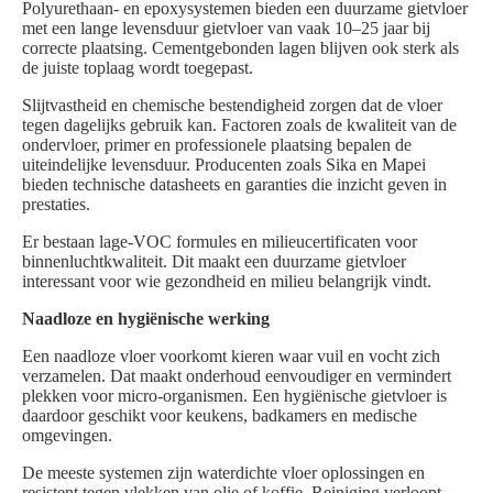
Polyurethaan- en epoxysystemen bieden een duurzame gietvloer
met een lange levensduur gietvloer van vaak 10–25 jaar bij
correcte plaatsing. Cementgebonden lagen blijven ook sterk als
de juiste toplaag wordt toegepast.
Slijtvastheid en chemische bestendigheid zorgen dat de vloer
tegen dagelijks gebruik kan. Factoren zoals de kwaliteit van de
ondervloer, primer en professionele plaatsing bepalen de
uiteindelijke levensduur. Producenten zoals Sika en Mapei
bieden technische datasheets en garanties die inzicht geven in
prestaties.
Er bestaan lage-VOC formules en milieucertificaten voor
binnenluchtkwaliteit. Dit maakt een duurzame gietvloer
interessant voor wie gezondheid en milieu belangrijk vindt.
Naadloze en hygiënische werking
Een naadloze vloer voorkomt kieren waar vuil en vocht zich
verzamelen. Dat maakt onderhoud eenvoudiger en vermindert
plekken voor micro-organismen. Een hygiënische gietvloer is
daardoor geschikt voor keukens, badkamers en medische
omgevingen.
De meeste systemen zijn waterdichte vloer oplossingen en
resistent tegen vlekken van olie of koffie. Reiniging verloopt