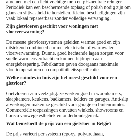
afnemen met een licht vochtige mop en pH-neutrale reiniger.
Periodiek kan een beschermende toplaag of polish nodig zijn om
glans en slijtvastheid te herstellen. Kleine beschadigingen zijn
vaak lokaal repareerbaar zonder volledige vervanging.
Zijn gietvloeren geschikt voor woningen met
vloerverwarming?
De meeste gietvloersystemen geleiden warmte goed en zijn
uitstekend combineerbaar met elektrische of warmwater
vloerverwarming. Dunne, goed hechtende lagen zorgen voor
snelle warmteoverdracht en kunnen bijdragen aan
energiebesparing. Fabrikanten geven doorgaans maximale
vloertemperaturen en compatibiliteitsspecificaties.
Welke ruimtes in huis zijn het meest geschikt voor een
gietvloer?
Gietvloeren zijn veelzijdig: ze werken goed in woonkamers,
slaapkamers, keukens, badkamers, kelders en garages. Anti-slip
afwerkingen maken ze geschikt voor garage en buitenruimtes.
Commerciële toepassingen omvatten winkels, showrooms en
horeca vanwege esthetiek en onderhoudsgemak.
Wat beïnvloedt de prijs van een gietvloer in België?
De prijs varieert per systeem (epoxy, polyurethaan,