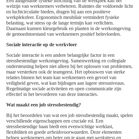
Een aangename fysieke inrichting van de werkplek kan het
welzijn van werknemers verbeteren. Ruimtes die voldoende licht
en luchtcirculatie bieden, dragen bij aan een positieve
werkpleksfeer. Ergonomisch meubilair vermindert fysieke
belasting, wat stress op de lange termijn kan verlichten.
Daarnaast kunnen kleurgebruik en planten in de werkomgeving
de gemoedstoestand van werknemers positief beïnvloeden.
Sociale interactie op de werkvloer
Sociale interactie is een andere belangrijke factor in een
stressbestendige werkomgeving. Samenwerking en collegiale
ondersteuning helpen niet alleen bij het oplossen van problemen,
maar versterken ook de teamgeest. Het opbouwen van sterke
relaties binnen het team kan werknemers een gevoel van
veiligheid geven, wat kan bijdragen aan lagere stressniveaus.
Regelmatige sociale activiteiten en open communicatie zijn
effectief in het bevorderen van deze interacties.
Wat maakt een job stressbestendig?
Bij het beoordelen van wat een job stressbestendig maakt, spelen
verschillende eigenschappen een cruciale rol. Een
stressbestendige baan biedt een evenwichtige werklast,
flexibiliteit en goede
arbeidsvoorwaarden
. Deze elementen
helpen werknemers om beter om te gaan met
werkstress
en