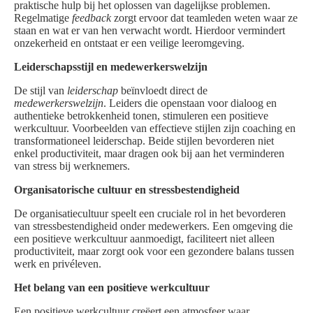
praktische hulp bij het oplossen van dagelijkse problemen.
Regelmatige
feedback
zorgt ervoor dat teamleden weten waar ze
staan en wat er van hen verwacht wordt. Hierdoor vermindert
onzekerheid en ontstaat er een veilige leeromgeving.
Leiderschapsstijl en medewerkerswelzijn
De stijl van
leiderschap
beïnvloedt direct de
medewerkerswelzijn
. Leiders die openstaan voor dialoog en
authentieke betrokkenheid tonen, stimuleren een positieve
werkcultuur. Voorbeelden van effectieve stijlen zijn coaching en
transformationeel leiderschap. Beide stijlen bevorderen niet
enkel productiviteit, maar dragen ook bij aan het verminderen
van stress bij werknemers.
Organisatorische cultuur en stressbestendigheid
De organisatiecultuur speelt een cruciale rol in het bevorderen
van stressbestendigheid onder medewerkers. Een omgeving die
een positieve werkcultuur aanmoedigt, faciliteert niet alleen
productiviteit, maar zorgt ook voor een gezondere balans tussen
werk en privéleven.
Het belang van een positieve werkcultuur
Een positieve werkcultuur creëert een atmosfeer waar