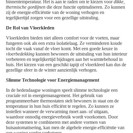
binnentemperatuur. Het is aan te raden om te kiezen voor
dikke,
thermische gordijnen
die deze functie optimaliseren. Zo kunnen
zij de energie-efficiëntie van de woning verhogen en
tegelijkertijd zorgen voor een gezellige uitstraling.
De Rol van Vloerkleden
Vloerkleden bieden niet alleen comfort voor de voeten, maar
fungeren ook als een extra isolatielaag. Ze verminderen koude
tocht die vaak vanaf de vloer komt. Met een goede keuze in
vloerbedekking
kunnen bewoners de uitstraling van hun interieur
verbeteren en tegelijkertijd bijdragen aan het warmtebehoud in
huis. Het kiezen van een geschikt tapijt of vloerkleed kan dus de
gezellige sfeer in de winter aanzienlijk verhogen.
Slimme Technologie voor Energiemanagement
In de hedendaagse woningen speelt slimme technologie een
cruciale rol in energiemanagement. Het gebruik van
programmeerbare thermostaten stelt bewoners in staat om de
temperatuur in hun huis efficiënt te regelen. Zo kunnen ze
instellen wanneer de verwarming moet aan- of uitgaan,
waardoor onnodig energieverbruik wordt voorkomen. Door
deze systemen te combineren met andere vormen van
huisautomatisering, kan men de algehele energie-efficiëntie van
een woning verder verbeteren.