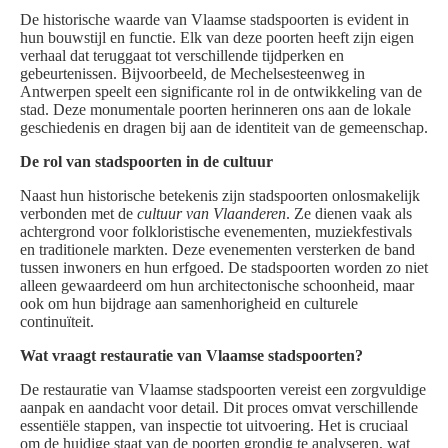
De historische waarde van Vlaamse stadspoorten is evident in
hun bouwstijl en functie. Elk van deze poorten heeft zijn eigen
verhaal dat teruggaat tot verschillende tijdperken en
gebeurtenissen. Bijvoorbeeld, de Mechelsesteenweg in
Antwerpen speelt een significante rol in de ontwikkeling van de
stad. Deze monumentale poorten herinneren ons aan de lokale
geschiedenis en dragen bij aan de identiteit van de gemeenschap.
De rol van stadspoorten in de cultuur
Naast hun historische betekenis zijn stadspoorten onlosmakelijk
verbonden met de
cultuur van Vlaanderen
. Ze dienen vaak als
achtergrond voor folkloristische evenementen, muziekfestivals
en traditionele markten. Deze evenementen versterken de band
tussen inwoners en hun erfgoed. De stadspoorten worden zo niet
alleen gewaardeerd om hun architectonische schoonheid, maar
ook om hun bijdrage aan samenhorigheid en culturele
continuïteit.
Wat vraagt restauratie van Vlaamse stadspoorten?
De restauratie van Vlaamse stadspoorten vereist een zorgvuldige
aanpak en aandacht voor detail. Dit proces omvat verschillende
essentiële stappen, van inspectie tot uitvoering. Het is cruciaal
om de huidige staat van de poorten grondig te analyseren, wat