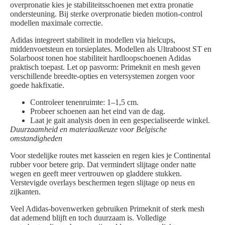
overpronatie kies je stabiliteitsschoenen met extra pronatie
ondersteuning. Bij sterke overpronatie bieden motion-control
modellen maximale correctie.
Adidas integreert stabiliteit in modellen via hielcups,
middenvoetsteun en torsieplates. Modellen als Ultraboost ST en
Solarboost tonen hoe stabiliteit hardloopschoenen Adidas
praktisch toepast. Let op pasvorm: Primeknit en mesh geven
verschillende breedte-opties en vetersystemen zorgen voor
goede hakfixatie.
Controleer tenenruimte: 1–1,5 cm.
Probeer schoenen aan het eind van de dag.
Laat je gait analysis doen in een gespecialiseerde winkel.
Duurzaamheid en materiaalkeuze voor Belgische
omstandigheden
Voor stedelijke routes met kasseien en regen kies je Continental
rubber voor betere grip. Dat vermindert slijtage onder natte
wegen en geeft meer vertrouwen op gladdere stukken.
Verstevigde overlays beschermen tegen slijtage op neus en
zijkanten.
Veel Adidas-bovenwerken gebruiken Primeknit of sterk mesh
dat ademend blijft en toch duurzaam is. Volledige