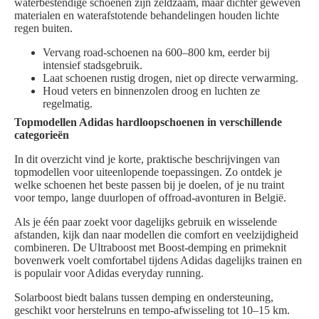
waterbestendige schoenen zijn zeldzaam, maar dichter geweven
materialen en waterafstotende behandelingen houden lichte
regen buiten.
Vervang road-schoenen na 600–800 km, eerder bij
intensief stadsgebruik.
Laat schoenen rustig drogen, niet op directe verwarming.
Houd veters en binnenzolen droog en luchten ze
regelmatig.
Topmodellen Adidas hardloopschoenen in verschillende
categorieën
In dit overzicht vind je korte, praktische beschrijvingen van
topmodellen voor uiteenlopende toepassingen. Zo ontdek je
welke schoenen het beste passen bij je doelen, of je nu traint
voor tempo, lange duurlopen of offroad-avonturen in België.
Als je één paar zoekt voor dagelijks gebruik en wisselende
afstanden, kijk dan naar modellen die comfort en veelzijdigheid
combineren. De Ultraboost met Boost-demping en primeknit
bovenwerk voelt comfortabel tijdens Adidas dagelijks trainen en
is populair voor Adidas everyday running.
Solarboost biedt balans tussen demping en ondersteuning,
geschikt voor herstelruns en tempo-afwisseling tot 10–15 km.