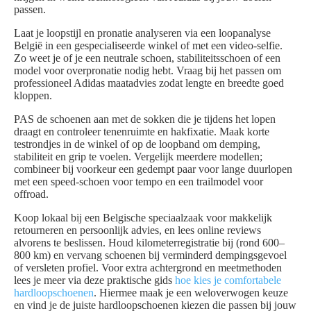
passen.
Laat je loopstijl en pronatie analyseren via een loopanalyse
België in een gespecialiseerde winkel of met een video-selfie.
Zo weet je of je een neutrale schoen, stabiliteitsschoen of een
model voor overpronatie nodig hebt. Vraag bij het passen om
professioneel Adidas maatadvies zodat lengte en breedte goed
kloppen.
PAS de schoenen aan met de sokken die je tijdens het lopen
draagt en controleer tenenruimte en hakfixatie. Maak korte
testrondjes in de winkel of op de loopband om demping,
stabiliteit en grip te voelen. Vergelijk meerdere modellen;
combineer bij voorkeur een gedempt paar voor lange duurlopen
met een speed-schoen voor tempo en een trailmodel voor
offroad.
Koop lokaal bij een Belgische speciaalzaak voor makkelijk
retourneren en persoonlijk advies, en lees online reviews
alvorens te beslissen. Houd kilometerregistratie bij (rond 600–
800 km) en vervang schoenen bij verminderd dempingsgevoel
of versleten profiel. Voor extra achtergrond en meetmethoden
lees je meer via deze praktische gids
hoe kies je comfortabele
hardloopschoenen
. Hiermee maak je een weloverwogen keuze
en vind je de juiste hardloopschoenen kiezen die passen bij jouw