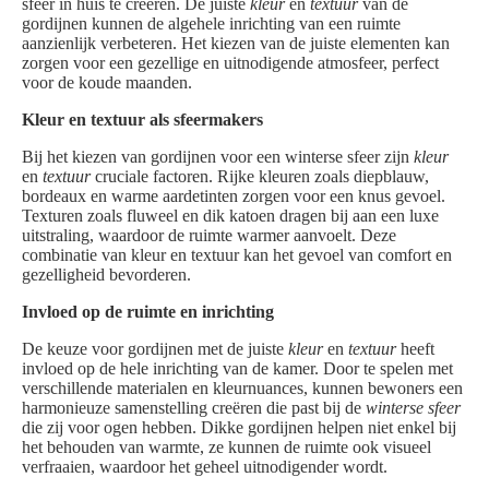
sfeer in huis te creëren. De juiste
kleur
en
textuur
van de
gordijnen kunnen de algehele inrichting van een ruimte
aanzienlijk verbeteren. Het kiezen van de juiste elementen kan
zorgen voor een gezellige en uitnodigende atmosfeer, perfect
voor de koude maanden.
Kleur en textuur als sfeermakers
Bij het kiezen van gordijnen voor een winterse sfeer zijn
kleur
en
textuur
cruciale factoren. Rijke kleuren zoals diepblauw,
bordeaux en warme aardetinten zorgen voor een knus gevoel.
Texturen zoals fluweel en dik katoen dragen bij aan een luxe
uitstraling, waardoor de ruimte warmer aanvoelt. Deze
combinatie van kleur en textuur kan het gevoel van comfort en
gezelligheid bevorderen.
Invloed op de ruimte en inrichting
De keuze voor gordijnen met de juiste
kleur
en
textuur
heeft
invloed op de hele inrichting van de kamer. Door te spelen met
verschillende materialen en kleurnuances, kunnen bewoners een
harmonieuze samenstelling creëren die past bij de
winterse sfeer
die zij voor ogen hebben. Dikke gordijnen helpen niet enkel bij
het behouden van warmte, ze kunnen de ruimte ook visueel
verfraaien, waardoor het geheel uitnodigender wordt.