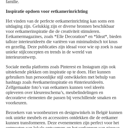
familie.
Inspiratie opdoen voor eetkamerinrichting
Het vinden van de perfecte eetkamerinrichting kan soms een
uitdaging zijn. Gelukkig zijn er diverse bronnen beschikbaar
voor eetkamerinspiratie die de creativiteit stimuleren.
Eetkamermagazines, zoals *Elle Decoration* en *Ideat*, bieden
talloze interieurideeën die variëren van minimalistisch tot knus
en gezellig. Deze publicaties zijn ideaal voor wie op zoek is naar
unieke stijlconcepten en trends in de wereld van
interieurontwerp.
Sociale media platforms zoals Pinterest en Instagram zijn ook
uitstekende plekken om inspiratie op te doen. Hier kunnen
gebruikers hun persoonlijke stijl ontwikkelen met behulp van
hashtags zoals #eetkamerinspiratie en #interieurideeën.
Zelfgemaakte foto’s van eetkamers kunnen veel ideeën
opleveren over kleurenschema’s, meubelindelingen en
decoratieve elementen die passen bij verschillende smaken en
voorkeuren.
Bezoekers van woonbeurzen en designwinkels in België kunnen
ook unieke meubels en accessoires ontdekken die de eetkamer
kunnen transformeren. Deze evenementen zijn perfect voor het
ontmoeten van lokale ontwerpers en het verkennen van nieuwe