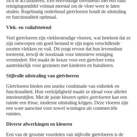
zich te accumuleren. Een eenvoudige dweilbeurt met een mild
reinigingsmiddel volstaat meestal om de vloer weer te laten
stralen. Regelmatig onderhoud gietvloeren houdt de uitstraling
en functionaliteit optimaal.
Vlek- en vuilafstotend
Veel gietvloeren zijn vlekbestendige vloeren, wat betekent dat ze
zijn ontworpen om goed bestand te zijn tegen verschillende
soorten vlekken en vuil. Dit zorgt ervoor dat hun levensduur
toeneemt, terwijl de noodzaak voor intensieve reiniging
vermindert. Het maakt de keuze voor een gietvloer extra
aantrekkelijk voor gezinnen met kinderen en huisdieren.
Stijlvolle uitstraling van gietvloeren
Gietvloeren bieden een unieke combinatie van esthetiek en
functionaliteit. Hun veelzijdigheid maakt ze ideaal voor allerlei
interieurstijlen. Met de juiste
kleuren opties gietvloeren
kan een
ruimte een frisse, moderne uitstraling krijgen. Deze vloeren zijn
een ware aanwinst voor zowel woningen als commerciële
ruimtes.
Diverse afwerkingen en kleuren
Een van de grootste voordelen van stijlvolle gietvloeren is de