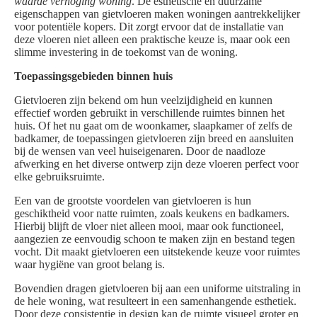
waarde verhoging woning
. De esthetische en duurzame
eigenschappen van gietvloeren maken woningen aantrekkelijker
voor potentiële kopers. Dit zorgt ervoor dat de installatie van
deze vloeren niet alleen een praktische keuze is, maar ook een
slimme investering in de toekomst van de woning.
Toepassingsgebieden binnen huis
Gietvloeren zijn bekend om hun veelzijdigheid en kunnen
effectief worden gebruikt in verschillende ruimtes binnen het
huis. Of het nu gaat om de woonkamer, slaapkamer of zelfs de
badkamer, de toepassingen gietvloeren zijn breed en aansluiten
bij de wensen van veel huiseigenaren. Door de naadloze
afwerking en het diverse ontwerp zijn deze vloeren perfect voor
elke gebruiksruimte.
Een van de grootste voordelen van gietvloeren is hun
geschiktheid voor natte ruimten, zoals keukens en badkamers.
Hierbij blijft de vloer niet alleen mooi, maar ook functioneel,
aangezien ze eenvoudig schoon te maken zijn en bestand tegen
vocht. Dit maakt gietvloeren een uitstekende keuze voor ruimtes
waar hygiëne van groot belang is.
Bovendien dragen gietvloeren bij aan een uniforme uitstraling in
de hele woning, wat resulteert in een samenhangende esthetiek.
Door deze consistentie in design kan de ruimte visueel groter en