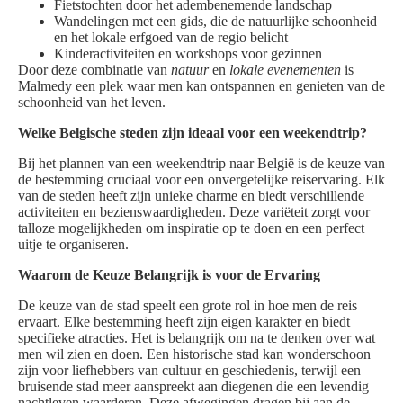
Fietstochten door het adembenemende landschap
Wandelingen met een gids, die de natuurlijke schoonheid
en het lokale erfgoed van de regio belicht
Kinderactiviteiten en workshops voor gezinnen
Door deze combinatie van
natuur
en
lokale evenementen
is
Malmedy een plek waar men kan ontspannen en genieten van de
schoonheid van het leven.
Welke Belgische steden zijn ideaal voor een weekendtrip?
Bij het plannen van een weekendtrip naar België is de keuze van
de bestemming cruciaal voor een onvergetelijke reiservaring. Elk
van de steden heeft zijn unieke charme en biedt verschillende
activiteiten en bezienswaardigheden. Deze variëteit zorgt voor
talloze mogelijkheden om inspiratie op te doen en een perfect
uitje te organiseren.
Waarom de Keuze Belangrijk is voor de Ervaring
De keuze van de stad speelt een grote rol in hoe men de reis
ervaart. Elke bestemming heeft zijn eigen karakter en biedt
specifieke atracties. Het is belangrijk om na te denken over wat
men wil zien en doen. Een historische stad kan wonderschoon
zijn voor liefhebbers van cultuur en geschiedenis, terwijl een
bruisende stad meer aanspreekt aan diegenen die een levendig
nachtleven waarderen. Deze afwegingen dragen bij aan de