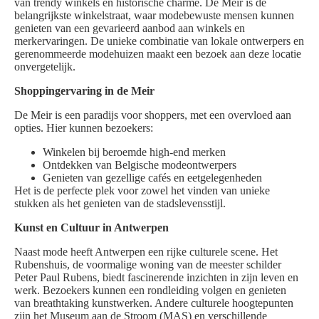
van trendy winkels en historische charme. De Meir is de
belangrijkste winkelstraat, waar modebewuste mensen kunnen
genieten van een gevarieerd aanbod aan winkels en
merkervaringen. De unieke combinatie van lokale ontwerpers en
gerenommeerde modehuizen maakt een bezoek aan deze locatie
onvergetelijk.
Shoppingervaring in de Meir
De Meir is een paradijs voor shoppers, met een overvloed aan
opties. Hier kunnen bezoekers:
Winkelen bij beroemde high-end merken
Ontdekken van Belgische modeontwerpers
Genieten van gezellige cafés en eetgelegenheden
Het is de perfecte plek voor zowel het vinden van unieke
stukken als het genieten van de stadslevensstijl.
Kunst en Cultuur in Antwerpen
Naast mode heeft Antwerpen een rijke culturele scene. Het
Rubenshuis, de voormalige woning van de meester schilder
Peter Paul Rubens, biedt fascinerende inzichten in zijn leven en
werk. Bezoekers kunnen een rondleiding volgen en genieten
van breathtaking kunstwerken. Andere culturele hoogtepunten
zijn het Museum aan de Stroom (MAS) en verschillende