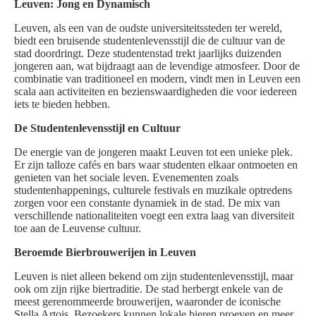
Leuven: Jong en Dynamisch
Leuven, als een van de oudste universiteitssteden ter wereld,
biedt een bruisende studentenlevensstijl die de cultuur van de
stad doordringt. Deze studentenstad trekt jaarlijks duizenden
jongeren aan, wat bijdraagt aan de levendige atmosfeer. Door de
combinatie van traditioneel en modern, vindt men in Leuven een
scala aan activiteiten en bezienswaardigheden die voor iedereen
iets te bieden hebben.
De Studentenlevensstijl en Cultuur
De energie van de jongeren maakt Leuven tot een unieke plek.
Er zijn talloze cafés en bars waar studenten elkaar ontmoeten en
genieten van het sociale leven. Evenementen zoals
studentenhappenings, culturele festivals en muzikale optredens
zorgen voor een constante dynamiek in de stad. De mix van
verschillende nationaliteiten voegt een extra laag van diversiteit
toe aan de Leuvense cultuur.
Beroemde Bierbrouwerijen in Leuven
Leuven is niet alleen bekend om zijn studentenlevensstijl, maar
ook om zijn rijke biertraditie. De stad herbergt enkele van de
meest gerenommeerde brouwerijen, waaronder de iconische
Stella Artois. Bezoekers kunnen lokale bieren proeven en meer