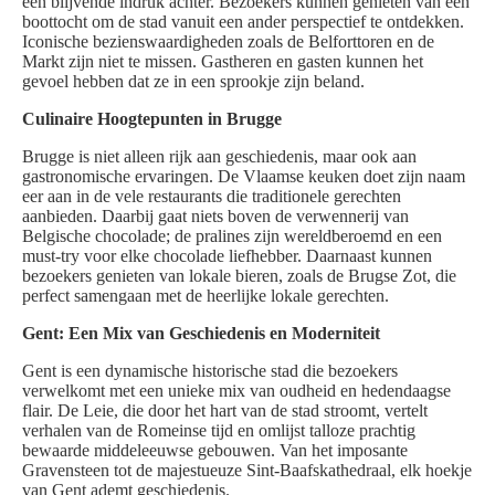
een blijvende indruk achter. Bezoekers kunnen genieten van een
boottocht om de stad vanuit een ander perspectief te ontdekken.
Iconische bezienswaardigheden zoals de Belforttoren en de
Markt zijn niet te missen. Gastheren en gasten kunnen het
gevoel hebben dat ze in een sprookje zijn beland.
Culinaire Hoogtepunten in Brugge
Brugge is niet alleen rijk aan geschiedenis, maar ook aan
gastronomische ervaringen. De Vlaamse keuken doet zijn naam
eer aan in de vele restaurants die traditionele gerechten
aanbieden. Daarbij gaat niets boven de verwennerij van
Belgische chocolade; de pralines zijn wereldberoemd en een
must-try voor elke chocolade liefhebber. Daarnaast kunnen
bezoekers genieten van lokale bieren, zoals de Brugse Zot, die
perfect samengaan met de heerlijke lokale gerechten.
Gent: Een Mix van Geschiedenis en Moderniteit
Gent is een dynamische historische stad die bezoekers
verwelkomt met een unieke mix van oudheid en hedendaagse
flair. De Leie, die door het hart van de stad stroomt, vertelt
verhalen van de Romeinse tijd en omlijst talloze prachtig
bewaarde middeleeuwse gebouwen. Van het imposante
Gravensteen tot de majestueuze Sint-Baafskathedraal, elk hoekje
van Gent ademt geschiedenis.