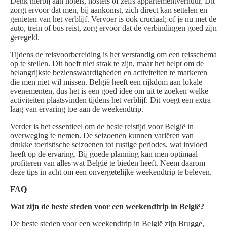
Denk hierbij aan hotels, hostels of zelfs appartementverhuur. Dit
zorgt ervoor dat men, bij aankomst, zich direct kan settelen en
genieten van het verblijf. Vervoer is ook cruciaal; of je nu met de
auto, trein of bus reist, zorg ervoor dat de verbindingen goed zijn
geregeld.
Tijdens de reisvoorbereiding is het verstandig om een reisschema
op te stellen. Dit hoeft niet strak te zijn, maar het helpt om de
belangrijkste bezienswaardigheden en activiteiten te markeren
die men niet wil missen. België heeft een rijkdom aan lokale
evenementen, dus het is een goed idee om uit te zoeken welke
activiteiten plaatsvinden tijdens het verblijf. Dit voegt een extra
laag van ervaring toe aan de weekendtrip.
Verder is het essentieel om de beste reistijd voor België in
overweging te nemen. De seizoenen kunnen variëren van
drukke toeristische seizoenen tot rustige periodes, wat invloed
heeft op de ervaring. Bij goede planning kan men optimaal
profiteren van alles wat België te bieden heeft. Neem daarom
deze tips in acht om een onvergetelijke weekendtrip te beleven.
FAQ
Wat zijn de beste steden voor een weekendtrip in België?
De beste steden voor een weekendtrip in België zijn Brugge,