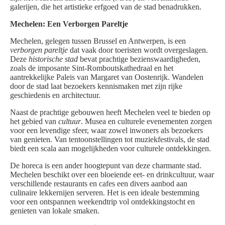
galerijen, die het artistieke erfgoed van de stad benadrukken.
Mechelen: Een Verborgen Pareltje
Mechelen, gelegen tussen Brussel en Antwerpen, is een
verborgen pareltje
dat vaak door toeristen wordt overgeslagen.
Deze
historische stad
bevat prachtige bezienswaardigheden,
zoals de imposante Sint-Romboutskathedraal en het
aantrekkelijke Paleis van Margaret van Oostenrijk. Wandelen
door de stad laat bezoekers kennismaken met zijn rijke
geschiedenis en architectuur.
Naast de prachtige gebouwen heeft Mechelen veel te bieden op
het gebied van
cultuur
. Musea en culturele evenementen zorgen
voor een levendige sfeer, waar zowel inwoners als bezoekers
van genieten. Van tentoonstellingen tot muziekfestivals, de stad
biedt een scala aan mogelijkheden voor culturele ontdekkingen.
De horeca is een ander hoogtepunt van deze charmante stad.
Mechelen beschikt over een bloeiende eet- en drinkcultuur, waar
verschillende restaurants en cafes een divers aanbod aan
culinaire lekkernijen serveren. Het is een ideale bestemming
voor een ontspannen weekendtrip vol ontdekkingstocht en
genieten van lokale smaken.