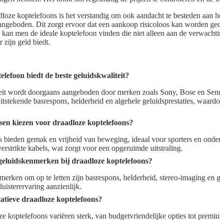
dloze koptelefoons is het verstandig om ook aandacht te besteden aan he
angeboden. Dit zorgt ervoor dat een aankoop risicoloos kan worden ge
 kan men de ideale koptelefoon vinden die niet alleen aan de verwacht
 zijn geld biedt.
lefoon biedt de beste geluidskwaliteit?
teit wordt doorgaans aangeboden door merken zoals Sony, Bose en Sen
stekende basrespons, helderheid en algehele geluidsprestaties, waardoo
n kiezen voor draadloze koptelefoons?
 bieden gemak en vrijheid van beweging, ideaal voor sporters en onde
rstrikte kabels, wat zorgt voor een opgeruimde uitstraling.
 geluidskenmerken bij draadloze koptelefoons?
merken om op te letten zijn basrespons, helderheid, stereo-imaging en g
uisterervaring aanzienlijk.
atieve draadloze koptelefoons?
ze koptelefoons variëren sterk, van budgetvriendelijke opties tot premi