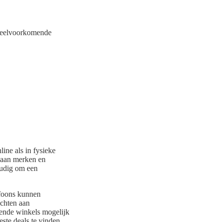
e veelvoorkomende
ine als in fysieke
 aan merken en
oudig om een
efoons kunnen
echten aan
lende winkels mogelijk
ste deals te vinden.