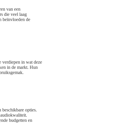
ren van een
s die veel laag
n beïnvloeden de
e verdiepen in wat deze
ken in de markt. Hun
bruiksgemak.
n beschikbare opties.
audiokwaliteit.
lende budgetten en