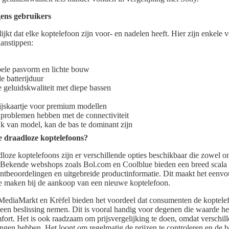
gens gebruikers
ijkt dat elke koptelefoon zijn voor- en nadelen heeft. Hier zijn enkel
aanstippen:
ele pasvorm en lichte bouw
e batterijduur
geluidskwaliteit met diepe bassen
ijskaartje voor premium modellen
problemen hebben met de connectiviteit
k van model, kan de bas te dominant zijn
e draadloze koptelefoons?
loze koptelefoons zijn er verschillende opties beschikbaar die zowel onl
n. Bekende webshops zoals Bol.com en Coolblue bieden een breed scala
ntbeoordelingen en uitgebreide productinformatie. Dit maakt het eenv
 maken bij de aankoop van een nieuwe koptelefoon.
 MediaMarkt en Krëfel bieden het voordeel dat consumenten de koptel
 een beslissing nemen. Dit is vooral handig voor degenen die waarde h
mfort. Het is ook raadzaam om prijsvergelijking te doen, omdat verschil
ngen hebben. Het loont om regelmatig de prijzen te controleren en de be