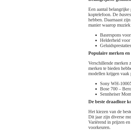
Een aantal belangrijk
koptelefoon. De
basre
hebben. Daarnaast zij
manier waarop muziek
Basrespons voor 
Helderheid voor 
Geluidsprestatie
Populaire merken en
Verschillende merken z
merken te bieden hebb
modellen krijgen vaak 
Sony WH-1000XM
Bose 700 – Bero
Sennheiser Momen
De beste draadloze ko
Het kiezen van de beste
Dit jaar zijn diverse 
Variërend in prijzen en
voorkeuren.