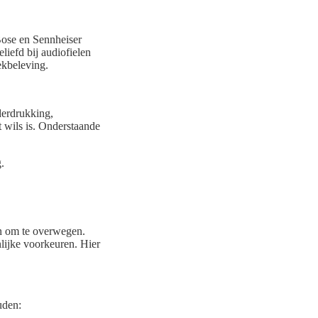
Bose en Sennheiser
liefd bij audiofielen
ekbeleving.
nderdrukking,
t wils is. Onderstaande
.
en om te overwegen.
lijke voorkeuren. Hier
uden: