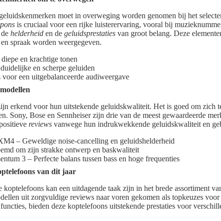
e geluidskenmerken moet in overweging worden genomen bij het selecte
spons
is cruciaal voor een rijke luisterervaring, vooral bij muzieknummer
n de
helderheid
en de
geluidsprestaties
van groot belang. Deze elemente
 en spraak worden weergegeven.
diepe en krachtige tonen
duidelijke en scherpe geluiden
s voor een uitgebalanceerde audiweergave
 modellen
ijn erkend voor hun uitstekende geluidskwaliteit. Het is goed om zich t
en. Sony, Bose en Sennheiser zijn drie van de meest gewaardeerde mer
positieve
reviews
vanwege hun indrukwekkende geluidskwaliteit en ge
4 – Geweldige noise-cancelling en geluidshelderheid
emd om zijn strakke ontwerp en baskwaliteit
tum 3 – Perfecte balans tussen bass en hoge frequenties
ptelefoons van dit jaar
 koptelefoons kan een uitdagende taak zijn in het brede assortiment va
modellen uit zorgvuldige reviews naar voren gekomen als topkeuzes voor 
 functies, bieden deze koptelefoons uitstekende prestaties voor verschil