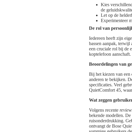
Kies verschillen
de geluidskwalite
Let op de helder
Experimenteer me
De rol van persoonli
Iedereen heeft zijn ei
bassen aanpak, terwijl
een cruciale rol bij de
koptelefoon aanschaft.
Beoordelingen van g
Bij het kiezen van een
anderen te bekijken. De
specificaties. Veel g
QuietComfort 45, waarb
Wat zeggen gebruike
Volgens recente
review
bekende modellen. De 
ruisonderdrukking. Geb
ontvangt de Bose Quiet
sommige gebruikers de 