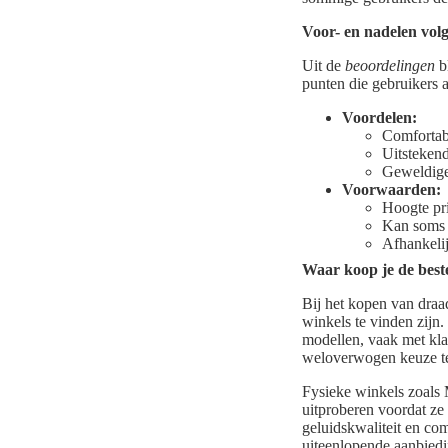
Voor- en nadelen vol
Uit de
beoordelingen
bl
punten die gebruikers 
Voordelen:
Comfortab
Uitstekend
Geweldige 
Voorwaarden:
Hoogte pr
Kan soms 
Afhankelij
Waar koop je de best
Bij het kopen van draad
winkels te vinden zij
modellen, vaak met kla
weloverwogen keuze te
Fysieke winkels zoals
uitproberen voordat ze
geluidskwaliteit en co
uiteenlopende aanbiedi