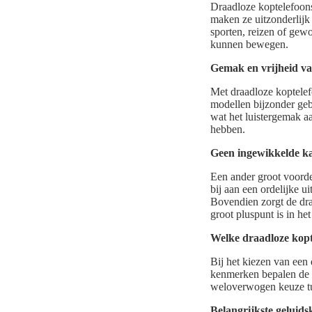
Draadloze koptelefoons
maken ze uitzonderlijk 
sporten, reizen of gew
kunnen bewegen.
Gemak en vrijheid v
Met draadloze koptelef
modellen bijzonder geb
wat het luistergemak aa
hebben.
Geen ingewikkelde k
Een ander groot voorde
bij aan een ordelijke u
Bovendien zorgt de draa
groot pluspunt is in het
Welke draadloze kopt
Bij het kiezen van een 
kenmerken bepalen de a
weloverwogen keuze tu
Belangrijkste gelui