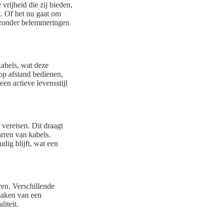
rijheid die zij bieden,
t. Of het nu gaat om
h zonder belemmeringen
kabels, wat deze
op afstand bedienen,
een actieve levensstijl
vereisen. Dit draagt
arren van kabels.
dig blijft, wat een
ren. Verschillende
 maken van een
iteit.