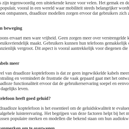
 zijn tegenwoordig een uitstekende keuze voor velen. Het gemak en de v
populair, vooral in een wereld waar mobiliteit steeds belangrijker word
oon ontspannen, draadloze modellen zorgen ervoor dat gebruikers zic
an beweging
oons ervaart men ware vrijheid. Geen zorgen meer over verstrengelde 
ruiksvriendelijk maakt. Gebruikers kunnen hun telefoons gemakkelijk 
nzienlijk vergroot. Dit aspect is vooral aantrekkelijk voor diegenen die 
abels meer
el van draadloze koptelefoons is dat ze geen ingewikkelde kabels meer 
itstraling en vermindert de frustratie die vaak gepaard gaat met het ontw
dloze functionaliteit ervoor dat de gebruikerservaring soepel en eenvou
 dagelijks leven.
elefoon heeft goed geluid?
draadloze koptelefoon is het essentieel om de geluidskwaliteit te evalue
lgehele luisterervaring. Het begrijpen van deze factoren helpt bij het
ssen populaire merken en modellen die bekend staan om hun audiokwal
dskenmerken om te overwegen