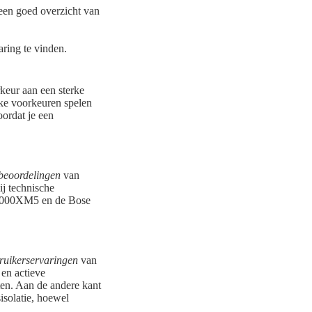
een goed overzicht van
aring te vinden.
keur aan een sterke
jke voorkeuren spelen
oordat je een
beoordelingen
van
ij technische
H-1000XM5 en de Bose
ruikerservaringen
van
en actieve
ten. Aan de andere kant
isolatie, hoewel