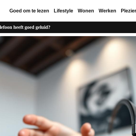
Goed om te lezen
Lifestyle
Wonen
Werken
Plezie
efoon heeft goed geluid?