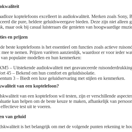
okwaliteit
aadloze koptelefoons excelleert in audiokwaliteit. Merken zoals Sony, 
erd die pure, heldere geluidsweergave bieden. Deze zijn niet alleen ge
k, maar ook bij casual luisteraars die genieten van hoogwaardige muzi
ties en prijzen
 de beste koptelefoons is het essentieel om functies zoals actieve ruiso
t mee te nemen. Prijzen variëren aanzienlijk, waardoor er voor ieder wa
cht van populaire modellen en hun kenmerken:
 – Uitstekende audiokwaliteit met geavanceerde ruisonderdrukking
rt 45 – Bekend om hun comfort en geluidsisolatie.
ntum 3 – Biedt een luxe geluidservaring met stijlen en kenmerken.
skwaliteit van een koptelefoon?
kwaliteit van een koptelefoon wil testen, zijn er verschillende aspect
atie kan helpen om de beste keuze te maken, afhankelijk van persoon
effectieve test uit te voeren.
en van geluid
idskwaliteit is het belangrijk om met de volgende punten rekening te ho