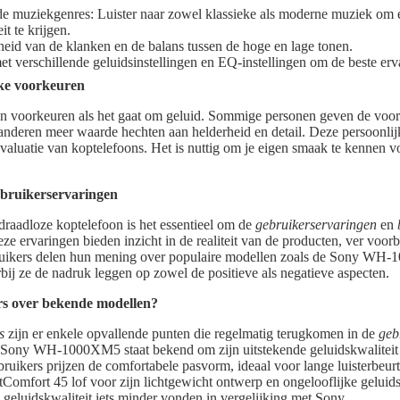
de muziekgenres: Luister naar zowel klassieke als moderne muziek om 
it te krijgen.
heid van de klanken en de balans tussen de hoge en lage tonen.
t verschillende geluidsinstellingen en EQ-instellingen om de beste erv
jke voorkeuren
gen voorkeuren als het gaat om geluid. Sommige personen geven de voor
 anderen meer waarde hechten aan helderheid en detail. Deze persoonli
 evaluatie van koptelefoons. Het is nuttig om je eigen smaak te kennen v
ebruikerservaringen
 draadloze koptelefoon is het essentieel om de
gebruikerservaringen
en
ze ervaringen bieden inzicht in de realiteit van de producten, ver voorb
ebruikers delen hun mening over populaire modellen zoals de Sony W
ij ze de nadruk leggen op zowel de positieve als negatieve aspecten.
rs over bekende modellen?
s
zijn er enkele opvallende punten die regelmatig terugkomen in de
geb
Sony WH-1000XM5 staat bekend om zijn uitstekende geluidskwaliteit 
ruikers prijzen de comfortabele pasvorm, ideaal voor lange luisterbeur
Comfort 45 lof voor zijn lichtgewicht ontwerp en ongelooflijke geluids
geluidskwaliteit iets minder vonden in vergelijking met Sony.