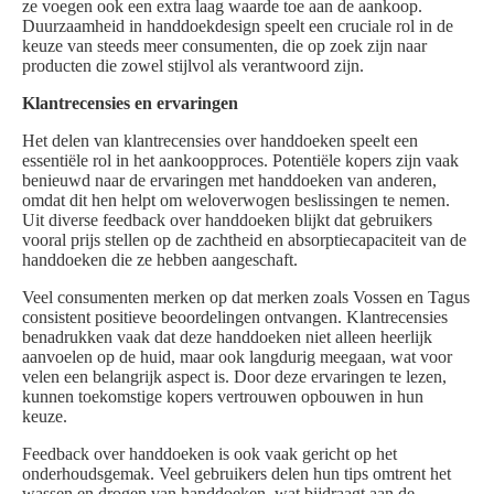
ze voegen ook een extra laag waarde toe aan de aankoop.
Duurzaamheid in handdoekdesign speelt een cruciale rol in de
keuze van steeds meer consumenten, die op zoek zijn naar
producten die zowel stijlvol als verantwoord zijn.
Klantrecensies en ervaringen
Het delen van klantrecensies over handdoeken speelt een
essentiële rol in het aankoopproces. Potentiële kopers zijn vaak
benieuwd naar de ervaringen met handdoeken van anderen,
omdat dit hen helpt om weloverwogen beslissingen te nemen.
Uit diverse feedback over handdoeken blijkt dat gebruikers
vooral prijs stellen op de zachtheid en absorptiecapaciteit van de
handdoeken die ze hebben aangeschaft.
Veel consumenten merken op dat merken zoals Vossen en Tagus
consistent positieve beoordelingen ontvangen. Klantrecensies
benadrukken vaak dat deze handdoeken niet alleen heerlijk
aanvoelen op de huid, maar ook langdurig meegaan, wat voor
velen een belangrijk aspect is. Door deze ervaringen te lezen,
kunnen toekomstige kopers vertrouwen opbouwen in hun
keuze.
Feedback over handdoeken is ook vaak gericht op het
onderhoudsgemak. Veel gebruikers delen hun tips omtrent het
wassen en drogen van handdoeken, wat bijdraagt aan de