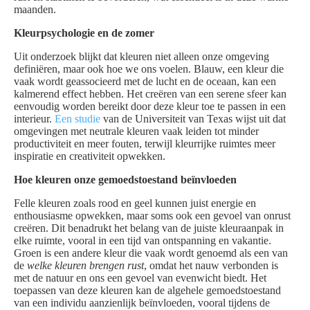
maanden.
Kleurpsychologie en de zomer
Uit onderzoek blijkt dat kleuren niet alleen onze omgeving
definiëren, maar ook hoe we ons voelen. Blauw, een kleur die
vaak wordt geassocieerd met de lucht en de oceaan, kan een
kalmerend effect hebben. Het creëren van een serene sfeer kan
eenvoudig worden bereikt door deze kleur toe te passen in een
interieur.
Een studie
van de Universiteit van Texas wijst uit dat
omgevingen met neutrale kleuren vaak leiden tot minder
productiviteit en meer fouten, terwijl kleurrijke ruimtes meer
inspiratie en creativiteit opwekken.
Hoe kleuren onze gemoedstoestand beïnvloeden
Felle kleuren zoals rood en geel kunnen juist energie en
enthousiasme opwekken, maar soms ook een gevoel van onrust
creëren. Dit benadrukt het belang van de juiste kleuraanpak in
elke ruimte, vooral in een tijd van ontspanning en vakantie.
Groen is een andere kleur die vaak wordt genoemd als een van
de
welke kleuren brengen rust
, omdat het nauw verbonden is
met de natuur en ons een gevoel van evenwicht biedt. Het
toepassen van deze kleuren kan de algehele gemoedstoestand
van een individu aanzienlijk beïnvloeden, vooral tijdens de