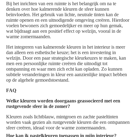
Bij het inrichten van een ruimte is het belangrijk om na te
denken over hoe kalmerende kleuren de sfeer kunnen
beïnvloeden. Het gebruik van lichte, neutrale tinten kan de
ruimte openen en een uitnodigende omgeving creëren. Hierdoor
voelen bewoners zich gemoedelijker en meer op hun gemak,
wat bijdraagt aan een positief effect op welzijn, vooral in de
warme zomermaanden.
Het integreren van kalmerende kleuren in het interieur is meer
dan alleen een esthetische keuze; het is een investering in
welzijn. Door een paar strategische kleurkeuzes te maken, kan
men een persoonlijke ruimte creëren die uitnodigt tot
ontspanning en waar men zich echt kan opladen. Zo kunnen
subtiele veranderingen in kleur een aanzienlijke impact hebben
op de algehele gemoedstoestand.
FAQ
Welke kleuren worden doorgaans geassocieerd met een
rustgevende sfeer in de zomer?
Kleuren zoals lichtblauw, mintgroen en zachte pasteltinten
worden vaak gezien als rustgevende kleuren die een ontspannen
sfeer creëren, ideaal voor de warme zomermaanden.
Hoe kan ik pastelkleuren toepassen in mijn interieur?