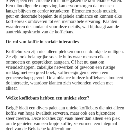
Sfeer speelt een cruciale rol in hoe gasten de koffiebars ervaren.
Een uitnodigende omgeving kan ervoor zorgen dat mensen
langer blijven en eerder terugkeren. Elementen zoals muziek,
geur en decoratie bepalen de algehele ambiance en kunnen elke
koffiebreak omtoveren tot een memorabele ervaring. Klanten
waarderen de aandacht voor deze details, wat bijdraagt aan de
aantrekkingskracht van de koffiebars.
De rol van koffie in sociale interacties
Koffiehuizen zijn niet alleen plekken om een drankje te nuttigen.
Ze zijn ook belangrijke sociale hubs waar mensen elkaar
ontmoeten en gesprekken aangaan. Of het nu gaat om
vriendschappen, zakelijke netwerken of gewoon een rustige
middag met een goed boek, koffieneigingen creëren een
gemeenschapsgevoel. De ambiance in deze koffiebars stimuleert
de interactie, waardoor klanten zich verbonden voelen met
elkaar.
Welke koffiebars hebben een unieke sfeer?
België biedt een divers palet aan unieke koffiebars die niet alleen
koffie van hoge kwaliteit serveren, maar ook een bijzondere
sfeer creëren. Deze locaties zijn vaak meer dan alleen een plek
om te genieten van een kopje koffie; ze vormen een integraal
deel van de Belgische koffiecultuur.