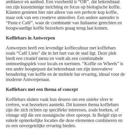
ambiance en aanbod. Een voorbeeld is “OR”, dat bekendstaat
om zijn kunstzinnige inrichting en focus op biologische koffie.
Klanten genieten hier niet alleen van een perfecte kop koffie,
maar ook van een creatieve atmosfeer. Een andere aanrader is
“Pasta e Café”, waar de combinatie van Italiaanse gerechten en
hoogwaardige koffie bezoekers graag terug laat komen.
Koffiebars in Antwerpen
Antwerpen heeft een levendige koffiecultuur met koffiebars
zoals “Café Lieto” die in het hart van de stad ligt. Deze plek
biedt een creatief menu en voelt als een comfortabele
ontmoetingsplek voor locals en toeristen. “Koffie on Wheels” is
een ander hoogtepunt dat bekendstaat om zijn innovatieve
benadering van koffie en de mobiele bar ervaring, ideaal voor de
moderne Antwerpenaar.
Koffiebars met een thema of concept
Koffiebars sluiten vaak hun deuren om een unieke sfeer te
creëren, wat bezoekers aantrekt. Dit kunnen thema koffiebars
zijn die zich richten op specifieke interesses, zoals boeken, of
vintage stijl die een nostalgische sfeer oproept. In België zijn er
enkele opmerkelijke locaties die deze elementen combineren en
zo een onvergetelijke ervaring bieden.