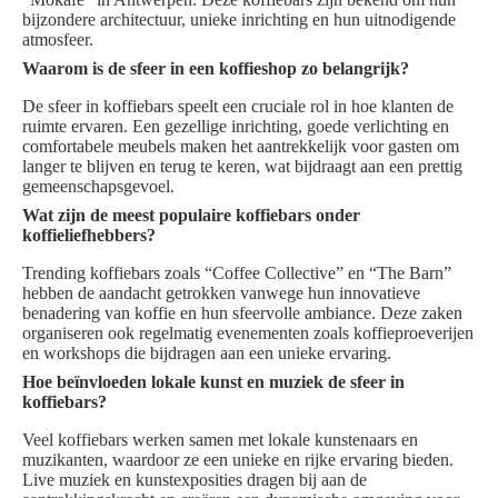
bijzondere architectuur, unieke inrichting en hun uitnodigende
atmosfeer.
Waarom is de sfeer in een koffieshop zo belangrijk?
De sfeer in koffiebars speelt een cruciale rol in hoe klanten de
ruimte ervaren. Een gezellige inrichting, goede verlichting en
comfortabele meubels maken het aantrekkelijk voor gasten om
langer te blijven en terug te keren, wat bijdraagt aan een prettig
gemeenschapsgevoel.
Wat zijn de meest populaire koffiebars onder
koffieliefhebbers?
Trending koffiebars zoals “Coffee Collective” en “The Barn”
hebben de aandacht getrokken vanwege hun innovatieve
benadering van koffie en hun sfeervolle ambiance. Deze zaken
organiseren ook regelmatig evenementen zoals koffieproeverijen
en workshops die bijdragen aan een unieke ervaring.
Hoe beïnvloeden lokale kunst en muziek de sfeer in
koffiebars?
Veel koffiebars werken samen met lokale kunstenaars en
muzikanten, waardoor ze een unieke en rijke ervaring bieden.
Live muziek en kunstexposities dragen bij aan de