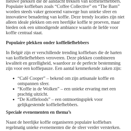
nieuwe plekken die de aandacht trekken van koffieliefhebbers.
Populaire koffiebars zoals “Coffee Collective” en “The Barn”
worden steeds vaker genoemd vanwege hun unieke sfeer en
innovatieve benadering van koffie. Deze trendy locaties zijn niet
alleen ideale plekken om een heerlijke koffie te proeven, maar
bieden ook een uitnodigende ambiance waarin de liefde voor
koffie centraal staat.
Populaire plekken onder koffieliefhebbers
In België zijn er verschillende trending koffiebars die de harten
van koffieliefhebbers veroveren. Deze plekken combineren
kwaliteit en gezelligheid, waardoor ze de perfecte bestemming
zijn voor een koffiepauze. Een aantal kenmerkende zaken zijn:
“Café Cooper” – bekend om zijn artisanale koffie en
ontspannen sfeer.
“Koffie in de Wolken” – een unieke ervaring met een
prachtig uitzicht.
“De Koffieloods” – een ontmoetingsplek voor
gelijkgestemde koffieliefhebbers.
Speciale evenementen en thema’s
Naast de heerlijke koffie organiseren populaire koffiebars
regelmatig unieke evenementen die de sfeer verder versterken.