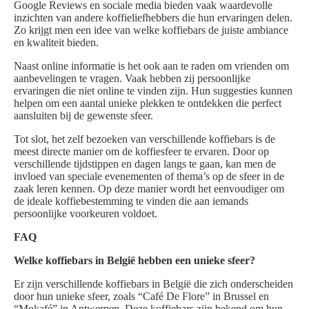
Google Reviews en sociale media bieden vaak waardevolle
inzichten van andere koffieliefhebbers die hun ervaringen delen.
Zo krijgt men een idee van welke koffiebars de juiste ambiance
en kwaliteit bieden.
Naast online informatie is het ook aan te raden om vrienden om
aanbevelingen te vragen. Vaak hebben zij persoonlijke
ervaringen die niet online te vinden zijn. Hun suggesties kunnen
helpen om een aantal unieke plekken te ontdekken die perfect
aansluiten bij de gewenste sfeer.
Tot slot, het zelf bezoeken van verschillende koffiebars is de
meest directe manier om de koffiesfeer te ervaren. Door op
verschillende tijdstippen en dagen langs te gaan, kan men de
invloed van speciale evenementen of thema’s op de sfeer in de
zaak leren kennen. Op deze manier wordt het eenvoudiger om
de ideale koffiebestemming te vinden die aan iemands
persoonlijke voorkeuren voldoet.
FAQ
Welke koffiebars in België hebben een unieke sfeer?
Er zijn verschillende koffiebars in België die zich onderscheiden
door hun unieke sfeer, zoals “Café De Flore” in Brussel en
“Mokafé” in Antwerpen. Deze koffiebars zijn bekend om hun