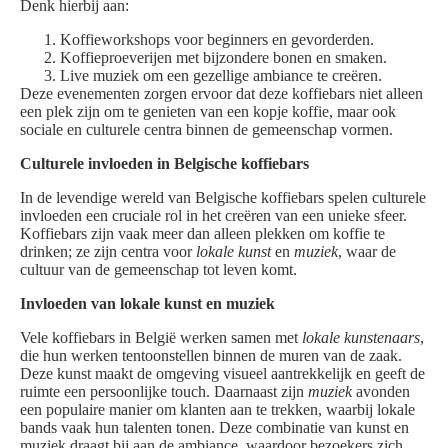
Denk hierbij aan:
Koffieworkshops voor beginners en gevorderden.
Koffieproeverijen met bijzondere bonen en smaken.
Live muziek om een gezellige ambiance te creëren.
Deze evenementen zorgen ervoor dat deze koffiebars niet alleen
een plek zijn om te genieten van een kopje koffie, maar ook
sociale en culturele centra binnen de gemeenschap vormen.
Culturele invloeden in Belgische koffiebars
In de levendige wereld van Belgische koffiebars spelen culturele
invloeden een cruciale rol in het creëren van een unieke sfeer.
Koffiebars zijn vaak meer dan alleen plekken om koffie te
drinken; ze zijn centra voor
lokale kunst
en
muziek
, waar de
cultuur van de gemeenschap tot leven komt.
Invloeden van lokale kunst en muziek
Vele koffiebars in België werken samen met
lokale kunstenaars
,
die hun werken tentoonstellen binnen de muren van de zaak.
Deze kunst maakt de omgeving visueel aantrekkelijk en geeft de
ruimte een persoonlijke touch. Daarnaast zijn
muziek
avonden
een populaire manier om klanten aan te trekken, waarbij lokale
bands vaak hun talenten tonen. Deze combinatie van kunst en
muziek draagt bij aan de ambiance, waardoor bezoekers zich