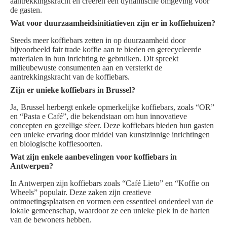
aantrekkingskracht en creëren een dynamische omgeving voor
de gasten.
Wat voor duurzaamheidsinitiatieven zijn er in koffiehuizen?
Steeds meer koffiebars zetten in op duurzaamheid door
bijvoorbeeld fair trade koffie aan te bieden en gerecycleerde
materialen in hun inrichting te gebruiken. Dit spreekt
milieubewuste consumenten aan en versterkt de
aantrekkingskracht van de koffiebars.
Zijn er unieke koffiebars in Brussel?
Ja, Brussel herbergt enkele opmerkelijke koffiebars, zoals “OR”
en “Pasta e Café”, die bekendstaan om hun innovatieve
concepten en gezellige sfeer. Deze koffiebars bieden hun gasten
een unieke ervaring door middel van kunstzinnige inrichtingen
en biologische koffiesoorten.
Wat zijn enkele aanbevelingen voor koffiebars in
Antwerpen?
In Antwerpen zijn koffiebars zoals “Café Lieto” en “Koffie on
Wheels” populair. Deze zaken zijn creatieve
ontmoetingsplaatsen en vormen een essentieel onderdeel van de
lokale gemeenschap, waardoor ze een unieke plek in de harten
van de bewoners hebben.