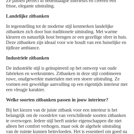
Ze passen perfect in hedendaagse interieurs en creëren een
frisse, elegante uitstraling.
Landelijke zitbanken
In tegenstelling tot de moderne stijl kenmerken landelijke
zitbanken zich door hun traditionele uitstraling. Met warme
kleuren en natuurlijk hout brengen ze een gezellige sfeer in huis.
Deze zitbanken zijn ideaal voor wie houdt van een huiselijke en
tijdloze ambiance.
Industriele zitbanken
De industriële stijl is geïnspireerd op het ontwerp van oude
fabrieken en werkruimtes. Zitbanken in deze stijl combineren
ruwe, onafgewerkte materialen met een stoere uitstraling. Ze
vormen een geweldige aanvulling op een eigentijds interieur met
een vleugje karakter.
Welke soorten zitbanken passen in jouw interieur?
Bij het kiezen van de juiste zitbank voor een interieur is het
belangrijk om de
voordelen
van verschillende soorten zitbanken
te overwegen. Iedere stijl heeft unieke eigenschappen die niet
alleen het comfort verhogen, maar ook de algehele uitstraling
van de ruimte kunnen beïnvloeden. Het is essentieel om goed na