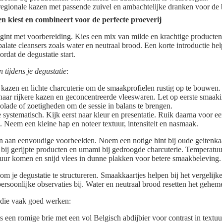
egionale kazen met passende zuivel en ambachtelijke dranken voor de b
n kiest en combineert voor de perfecte proeverij
gint met voorbereiding. Kies een mix van milde en krachtige producten
late cleansers zoals water en neutraal brood. Een korte introductie help
rdat de degustatie start.
 tijdens je degustatie
:
kazen en lichte charcuterie om de smaakprofielen rustig op te bouwen.
 naar rijkere kazen en geconcentreerde vleeswaren. Let op eerste smaa
colade of zoetigheden om de sessie in balans te brengen.
 systematisch. Kijk eerst naar kleur en presentatie. Ruik daarna voor e
n. Neem een kleine hap en noteer textuur, intensiteit en nasmaak.
 aan eenvoudige voorbeelden. Noem een notige hint bij oude geitenkaas
bij gerijpte producten en umami bij gedroogde charcuterie. Temperatuur
uur komen en snijd vlees in dunne plakken voor betere smaakbeleving.
m je degustatie te structureren. Smaakkaartjes helpen bij het vergelijk
ersoonlijke observaties bij. Water en neutraal brood resetten het gehem
 die vaak goed werken:
es een romige brie met een vol Belgisch abdijbier voor contrast in textu