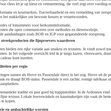
oor vlees let je op kleur en vetmarmering, die veel zegt over voeding en
nformatie en keurmerken. Traceerbaarheid en een vermelding van oorsp
n het makkelijker om bewuste keuzes te verantwoorden.
odes of lotnummers voor herkomstinformatie.
enten die open communiceren over methoden en dierenwelzijn.
de aanduidingen zoals BOB en IGP voor gegarandeerde oorsprong.
e streekproducten die fijnproevers waarderen
en bieden een rijke variatie aan smaken en texturen. Je vindt zowel trad
nten. In het volgende overzicht leid ik je langs kazen, vleeswaren, dra
s cadeau kunt inzetten.
iteiten per regio
ringen namen als Herve en Passendale direct in het oog. Herve uit de p
aak en draagt BOB-status. Passendale is een zachte, romige tafelkaas u
 kaasplanken.
nastieke traditie en past goed bij trappistenbier. In de Ardennen vind
n fijne textuur. Lokale hoevewinkels en kaasmakerijen zijn vaak de best
s te kopen.
rie en ambachtelijke worsten