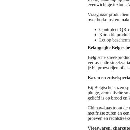
evenwichtige textuur. V
Vraag naar productiei
over herkomst en make
Controleer QR-c
Koop bij produc
Let op bescherm
Belangrijke Belgisch
Belgische streekproduct
verrassende streekvaria
je bij proeverijen of al
Kazen en zuivelspecial
Bij Belgische kazen sp
pittige, aromatische sm
geliefd is op brood en
Chimay-kaas toont de mo
met frisse zuren en ee
proeven en rechtstreek
Vleeswaren, charcute