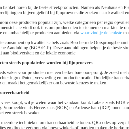
 banket horen bij de beste streekproducten. Namen als Neuhaus en Pie
fijning en blijven geliefd bij fijnproevers die zoeken naar kwaliteit en
waarom deze producten populair zijn, welke categorieën per regio opvallen
amenstelt. Je vindt ook tips om producenten te steunen en markten te o
se en ambachtelijke producten aanbieden via
waar vind je de leukste
mar
wuste consument op kwaliteitslabels zoals Beschermde Oorsprongsbena
he Aanduiding (BGA/IGP). Deze aanduidingen helpen je de beste stre
 aan biodiversiteit en de lokale economie.
en steeds populairder worden bij fijnproevers
eeds vaker voor producten met een herkenbare oorsprong. Je zoekt niet 
chter ingrediënten, veevoeding en productielocatie. Duidelijke traceerb
p en maakt het gemakkelijker om bewuste keuzes te maken.
raceerbaarheid
 vlees koopt, wil je weten waar het vandaan komt. Labels zoals BOB 
ng. Voorbeelden als Herve-kaas (BOB) en Ardense ham (IGP) tonen aa
et een streek bewaken.
meerdere technieken om traceerbaarheid te tonen. QR-codes op verpakk
ites en directe verkoop via hoevewinkels of markten maken de herkomst