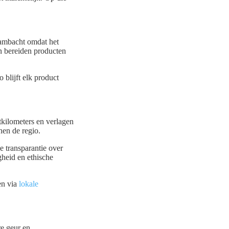
 ambacht omdat het
n bereiden producten
 blijft elk product
tkilometers en verlagen
nen de regio.
e transparantie over
gheid en ethische
en via
lokale
re geur en