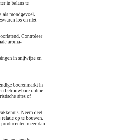
ter in balans te
a als mondgevoel.
eswaren los en niet
oorlatend. Controleer
male aroma-
ingen in snijwijze en
vendige boerenmarkt in
een betrouwbare online
stische sites of
 vakkennis. Neem deel
relatie op te bouwen.
ne producenten meer dan
ters en stem je