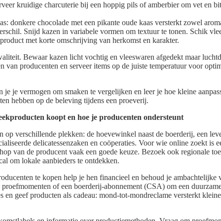
rveer kruidige charcuterie bij een hoppig pils of amberbier om vet en bit
as: donkere chocolade met een pikante oude kaas versterkt zowel arom
erschil. Snijd kazen in variabele vormen om textuur te tonen. Schik vle
 product met korte omschrijving van herkomst en karakter.
liteit. Bewaar kazen licht vochtig en vleeswaren afgedekt maar luchtd
en van producenten en serveer items op de juiste temperatuur voor opti
n je je vermogen om smaken te vergelijken en leer je hoe kleine aanpass
ten hebben op de beleving tijdens een proeverij.
reekproducten koopt en hoe je producenten ondersteunt
en op verschillende plekken: de hoevewinkel naast de boerderij, een le
cialiseerde delicatessenzaken en coöperaties. Voor wie online zoekt is 
hop van de producent vaak een goede keuze. Bezoek ook regionale toeri
al om lokale aanbieders te ontdekken.
producenten te kopen help je hen financieel en behoud je ambachtelijke
, proefmomenten of een boerderij-abonnement (CSA) om een duurzame 
sies en geef producten als cadeau: mond-tot-mondreclame versterkt klei
komstlabels en informatie over productiemethoden. Vraag om proefmons