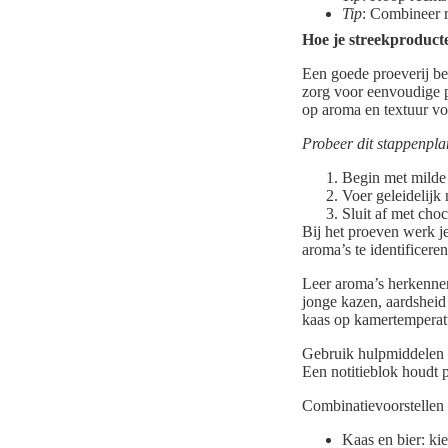
Tip
: Combineer r
Hoe je streekproducte
Een goede proeverij be
zorg voor eenvoudige pa
op aroma en textuur voo
Probeer dit stappenplan
Begin met milde 
Voer geleidelijk
Sluit af met cho
Bij het proeven werk je
aroma’s te identificere
Leer aroma’s herkennen
jonge kazen, aardsheid 
kaas op kamertemperat
Gebruik hulpmiddelen o
Een notitieblok houdt p
Combinatievoorstellen
Kaas en bier: ki