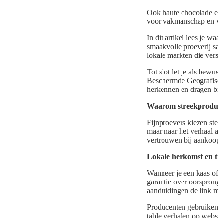
Ook haute chocolade en
voor vakmanschap en ver
In dit artikel lees je 
smaakvolle proeverij s
lokale markten die ver
Tot slot let je als be
Beschermde Geografisc
herkennen en dragen bij
Waarom streekproduct
Fijnproevers kiezen st
maar naar het verhaal a
vertrouwen bij aankoo
Lokale herkomst en t
Wanneer je een kaas of
garantie over oorspro
aanduidingen de link m
Producenten gebruiken 
table verhalen op webs