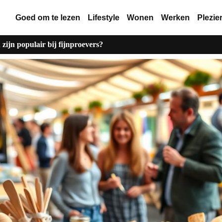
Goed om te lezen
Lifestyle
Wonen
Werken
Plezie
zijn populair bij fijnproevers?