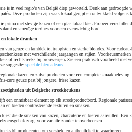
rie is in veel regio’s van België diep geworteld. Denk aan gedroogde 
patés. Deze producten zijn vaak lokaal gerijpt en ontwikkeld volgens fa
ie prima met stevige kazen of een glas lokaal bier. Probeer verschillen
salami en smeuïge terrines voor een evenwichtig bord.
 en lokale dranken
ren van geuze en lambiek tot trappisten en sterke blondes. Voor cadeau
geschenksets met verschillende jaargangen en stijlen. Voorkeursmerken 
kels of rechtstreeks bij brouwerijen. Zie een praktisch voorbeeld met v
eze suggestie:
speciale biercadeaus
.
regionale kazen en zuivelproducten voor een complete smaakbeleving.
fris‑zure geuze past bij jongere, frisse kazen.
 zoetigheden uit Belgische streekkeukens
ijft een onmisbaar element op elk streekproductbord. Regionale patisse
 aan en bieden contrasterende texturen en smaken.
n kiest die de smaken van kazen, charcuterie en bieren aanvullen. Een k
seizoensgebak zorgt voor variatie zonder te overheersen.
treeks bij producenten om versheid en authenticiteit te waarborgen.