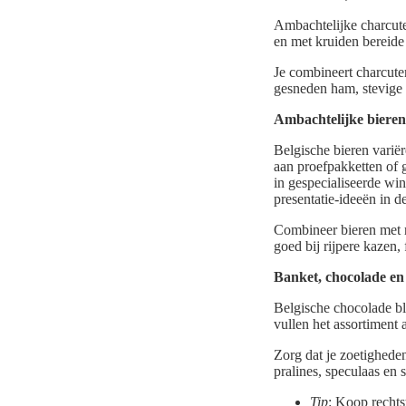
Ambachtelijke charcute
en met kruiden bereide 
Je combineert charcuter
gesneden ham, stevige 
Ambachtelijke bieren
Belgische bieren varië
aan proefpakketten of 
in gespecialiseerde win
presentatie-ideeën in d
Combineer bieren met 
goed bij rijpere kazen, 
Banket, chocolade en
Belgische chocolade bl
vullen het assortiment
Zorg dat je zoetighede
pralines, speculaas en 
Tip
: Koop rechts