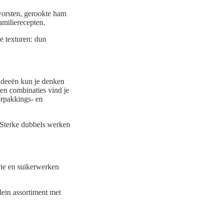
worsten, gerookte ham
milie­recepten.
de texturen: dun
-ideeën kun je denken
en combinaties vind je
erpakkings- en
 Sterke dubbels werken
rie en suikerwerken
lein assortiment met