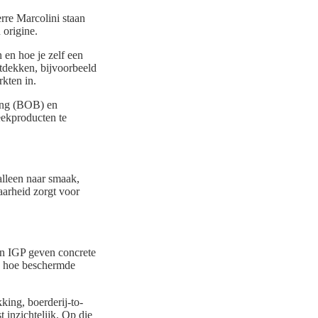
rre Marcolini staan
 origine.
 en hoe je zelf een
ntdekken, bijvoorbeeld
kten in.
ming (BOB) en
ekproducten te
alleen naar smaak,
aarheid zorgt voor
en IGP geven concrete
n hoe beschermde
ing, boerderij-to-
 inzichtelijk. Op die