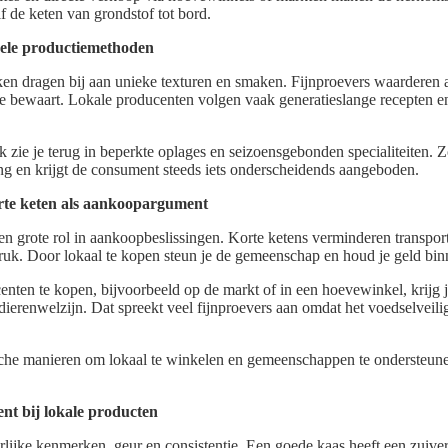
lf de keten van grondstof tot bord.
nele productiemethoden
en dragen bij aan unieke texturen en smaken. Fijnproevers waarderen
e bewaart. Lokale producenten volgen vaak generatieslange recepten e
 zie je terug in beperkte oplages en seizoensgebonden specialiteiten. Zo
ng en krijgt de consument steeds iets onderscheidends aangeboden.
te keten als aankoopargument
n grote rol in aankoopbeslissingen. Korte ketens verminderen transpor
ruk. Door lokaal te kopen steun je de gemeenschap en houd je geld bin
nten te kopen, bijvoorbeeld op de markt of in een hoevewinkel, krijg j
ierenwelzijn. Dat spreekt veel fijnproevers aan omdat het voedselveili
sche manieren om lokaal te winkelen en gemeenschappen te ondersteun
ent bij lokale producten
rlijke kenmerken, geur en consistentie. Een goede kaas heeft een zuive