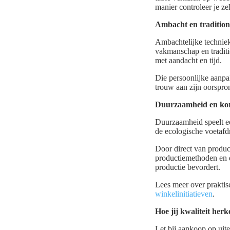
manier controleer je ze
Ambacht en traditio
Ambachtelijke techniek
vakmanschap en traditi
met aandacht en tijd.
Die persoonlijke aanpak
trouw aan zijn oorspro
Duurzaamheid en kor
Duurzaamheid speelt ee
de ecologische voetafd
Door direct van produce
productiemethoden en d
productie bevordert.
Lees meer over prakti
winkelinitiatieven
.
Hoe jij kwaliteit herk
Let bij aankoop op uite