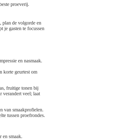
este proeverij.
, plan de volgorde en
t je gasten te focussen
kimpressie en nasmaak.
en korte geurtest om
, fruitige tonen bij
 verandert veel; laat
en van smaakprofielen.
elte tussen proefrondes.
ur en smaak.