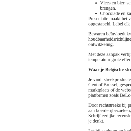
Vlees en bier: se
brengen.
Chocolade en ka
Presentatie maakt het v
opgestapeld. Label elk
Bewaren beïnvloedt kwa
houdbaarheidsrichtlijn
ontwikkeling.
Met deze aanpak verfij
temperatuur grote effec
Waar je Belgische st
Je vindt streekproduct
Gent of Brussel, gespe
marktplaats of de webs
platformen zoals BeLoc
Door rechtstreeks bij 
aan boerderijbezoeken
Schrijf eerlijke recen
je denkt.
Let bij aankoop op her