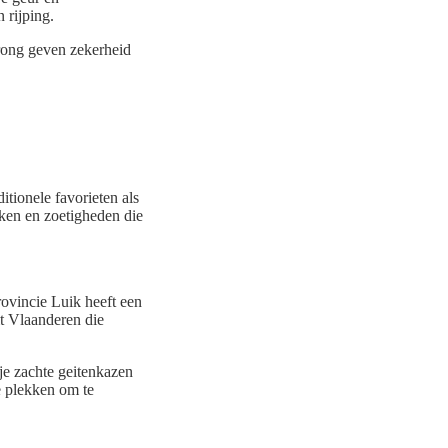
 rijping.
rong geven zekerheid
itionele favorieten als
nken en zoetigheden die
rovincie Luik heeft een
it Vlaanderen die
 je zachte geitenkazen
e plekken om te