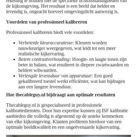
rekening te houden met de specifieke lichtomstandigheden van
de kijkomgeving. Het resultaat is een beeld dat helder en
levendig is, ongeacht hoeveel omgevingslicht aanwezig is.
Voordelen van professioneel kalibreren
Professioneel kalibreren biedt vele voordelen:
Verbeterde kleuraccuratesse:
Kleuren worden
nauwkeuriger weergegeven, wat leidt tot een meer
realistische kijkervaring.
Betere contrastverhouding:
Hoogte- en laagte tonen zijn
beter in balans, wat resulteert in diepere zwartwaarden en
heldere witwaarden.
Verlengde levensduur van apparatuur:
Een goed
gekalibreerd toestel werkt efficiënter, wat kan bijdragen
aan een langere levensduur.
Hoe thecableguy.nl bijdraagt aan optimale resultaten
Thecableguy.nl is gespecialiseerd in professionele
kalibratiediensten. Door hun expertise kunnen zij ISF kalibratie
aanbieden die volledig is afgestemd op de unieke kenmerken
van elke kijkomgeving. Klanten profiteren hierdoor van een
optimale beeldkwaliteit en een ongeëvenaarde kijkervaring.