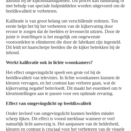
aansluit bij de kijkomstandigheden. Dit proces kan handmatig of
met behulp van speciale hulpmiddelen worden uitgevoerd om de
beeldkwaliteit te verbeteren.
Kalibratie is van groot belang om verschillende redenen. Ten
eerste helpt het bij het verbeteren van de kijkervaring door
ervoor te zorgen dat de beelden er levensecht uitzien. Door de
juiste
tv instellingen
is het mogelijk om ongewenste
vooroordelen te elimineren die door de fabrikant zijn ingesteld.
Dit leidt tot haarscherpe beelden die de kijker betrekken bij de
inhoud.
Werkt kalibratie ook in lichte woonkamers?
Het effect omgevingslicht speelt een grote rol bij de
beeldkwaliteit van televisies. In lichte woonkamers kunnen de
kleuren vervagen, en het contrast kan verloren gaan, wat de
kijkervaring negatief beïnvloedt. Dit maakt het essentieel om tv
kleurinstellingen aan te passen voor een optimale ervaring.
Effect van omgevingslicht op beeldkwaliteit
Onder invloed van omgevingslicht kunnen beelden minder
scherp lijken. Dit effect is vooral merkbaar wanneer er veel
natuurlijk licht aanwezig is. Het aanpassen van de helderheid,
kleuren en contrast is cruciaal voor het verbeteren van de visuele