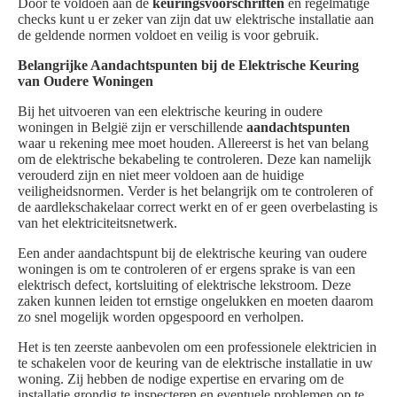
Door te voldoen aan de
keuringsvoorschriften
en regelmatige
checks kunt u er zeker van zijn dat uw elektrische installatie aan
de geldende normen voldoet en veilig is voor gebruik.
Belangrijke Aandachtspunten bij de Elektrische Keuring
van Oudere Woningen
Bij het uitvoeren van een elektrische keuring in oudere
woningen in België zijn er verschillende
aandachtspunten
waar u rekening mee moet houden. Allereerst is het van belang
om de elektrische bekabeling te controleren. Deze kan namelijk
verouderd zijn en niet meer voldoen aan de huidige
veiligheidsnormen. Verder is het belangrijk om te controleren of
de aardlekschakelaar correct werkt en of er geen overbelasting is
van het elektriciteitsnetwerk.
Een ander aandachtspunt bij de elektrische keuring van oudere
woningen is om te controleren of er ergens sprake is van een
elektrisch defect, kortsluiting of elektrische lekstroom. Deze
zaken kunnen leiden tot ernstige ongelukken en moeten daarom
zo snel mogelijk worden opgespoord en verholpen.
Het is ten zeerste aanbevolen om een professionele elektricien in
te schakelen voor de keuring van de elektrische installatie in uw
woning. Zij hebben de nodige expertise en ervaring om de
installatie grondig te inspecteren en eventuele problemen op te