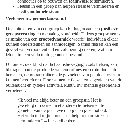
connecties op te bouwen en
teamwork
te stimuleren.
Fietsen in een groep kan helpen stress te verminderen en
biedt
emotionele steun
.
Verbetert uw gemoedstoestand
Deel uitmaken van een groep kan bijdragen aan een
positieve
groepservaring
en mentale gezondheid. Tijdens groepsritten is
er sprake van een
groepsdynamiek
waarbij individuen elkaar
kunnen ondersteunen en aanmoedigen. Samen fietsen kan een
gevoel van verbondenheid en voldoening creëren, wat kan
leiden tot een verbeterde gemoedstoestand.
Uit onderzoek blijkt dat lichaamsbeweging, zoals fietsen, kan
bijdragen aan de productie van endorfines en serotonine in de
hersenen, neurotransmitters die gevoelens van geluk en welzijn
kunnen bevorderen. Door samen te fietsen en te genieten van de
buitenlucht en fysieke activiteit, kunt u uw mentale gezondheid
verbeteren.
“Ik voel me altijd beter na een groepsrit. Het is
geweldig om samen met anderen te fietsen en te
genieten van de positieve energie en gezelligheid.
Het verbetert mijn humeur en helpt me om stress te
verminderen.” – Fietsliefhebber