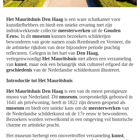
Het Mauritshuis Den Haag
is een ware schatkamer voor
kunstliefhebbers en biedt een unieke ervaring met zijn
indrukwekkende collectie
meesterwerken
uit de
Gouden
Eeuw.
In dit
museum
kunnen bezoekers schilderijen
bewonderen van grote namen zoals Rembrandt en Vermeer, die
de artistieke rijkdom van deze bijzondere periode prachtig
reflecteren. Gelegen in het hart van
Den Haag
,
vertegenwoordigt
Het Mauritshuis
niet alleen een verzameling
van
kunst
, maar ook een belangrijk stuk cultureel erfgoed dat de
geschiedenis
van de Nederlandse schilderkunst illustreert.
Introductie tot Het Mauritshuis
Het Mauritshuis Den Haag
is een van de meest prestigieuze
musea van Nederland. Dit
museum
, oorspronkelijk gebouwd in
1641 als privéwoning, heeft in 1822 zijn deuren geopend als
museum
en biedt een unieke kans om de
meesterwerken
van
de Nederlandse schilderkunst uit de 17e eeuw te bewonderen.
Bezoekers worden verwelkomd in een omgeving vol historische
charme en artistieke pracht.
Het museum herbergt een onovertroffen verzameling
kunst
,