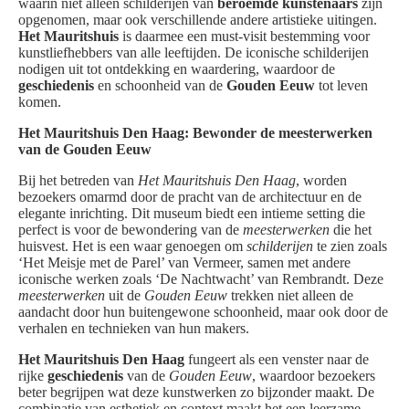
waarin niet alleen schilderijen van
beroemde kunstenaars
zijn
opgenomen, maar ook verschillende andere artistieke uitingen.
Het Mauritshuis
is daarmee een must-visit bestemming voor
kunstliefhebbers van alle leeftijden. De iconische schilderijen
nodigen uit tot ontdekking en waardering, waardoor de
geschiedenis
en schoonheid van de
Gouden Eeuw
tot leven
komen.
Het Mauritshuis Den Haag: Bewonder de meesterwerken
van de Gouden Eeuw
Bij het betreden van
Het Mauritshuis Den Haag
, worden
bezoekers omarmd door de pracht van de architectuur en de
elegante inrichting. Dit museum biedt een intieme setting die
perfect is voor de bewondering van de
meesterwerken
die het
huisvest. Het is een waar genoegen om
schilderijen
te zien zoals
‘Het Meisje met de Parel’ van Vermeer, samen met andere
iconische werken zoals ‘De Nachtwacht’ van Rembrandt. Deze
meesterwerken
uit de
Gouden Eeuw
trekken niet alleen de
aandacht door hun buitengewone schoonheid, maar ook door de
verhalen en technieken van hun makers.
Het Mauritshuis Den Haag
fungeert als een venster naar de
rijke
geschiedenis
van de
Gouden Eeuw
, waardoor bezoekers
beter begrijpen wat deze kunstwerken zo bijzonder maakt. De
combinatie van esthetiek en context maakt het een leerzame