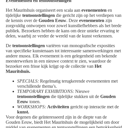
Evenementen en tentoonstellingen
Het Mauritshuis organiseert een scala aan
evenementen
en
tijdelijke
tentoonstellingen
die gericht zijn op het verdiepen van
de kennis over de
Gouden Eeuw
. Deze
evenementen
zijn
zorgvuldig ontworpen voor zowel kunstliefhebbers als het brede
publiek. Bezoekers hebben de kans om deze unieke ervaring te
delen, waarbij ze verder de wereld van de kunst verkennen.
De
tentoonstellingen
variëren van monografische exposities
van specifieke kunstenaars tot interessante samenwerkingen met
andere musea. Elk evenement is een gelegenheid om bekende
meesterwerken in een nieuwe context te zien, waardoor de
bezoeker een frisse kijk krijgt op de collectie van
Het
Mauritshuis.
SPECIALS:
Regelmatig terugkerende evenementen met
verschillende thema’s.
TEMPORARY EXHIBITIONS:
Nieuwe
tentoonstellingen
die tijdelijke stukken uit de
Gouden
Eeuw
tonen.
WORKSHOPS:
Activiteiten
gericht op interactie met de
kunst.
Voor degenen die geïnteresseerd zijn in de diepte van de
Gouden Eeuw, biedt Het Mauritshuis de mogelijkheid om door
middel van evenementen en tentoonstellingen een betrokkenheid