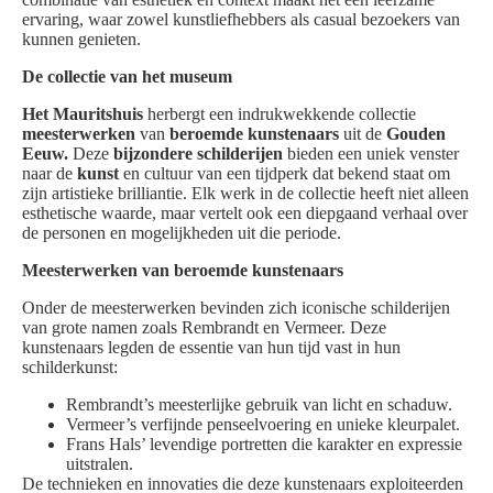
ervaring, waar zowel kunstliefhebbers als casual bezoekers van
kunnen genieten.
De collectie van het museum
Het Mauritshuis
herbergt een indrukwekkende collectie
meesterwerken
van
beroemde kunstenaars
uit de
Gouden
Eeuw.
Deze
bijzondere schilderijen
bieden een uniek venster
naar de
kunst
en cultuur van een tijdperk dat bekend staat om
zijn artistieke brilliantie. Elk werk in de collectie heeft niet alleen
esthetische waarde, maar vertelt ook een diepgaand verhaal over
de personen en mogelijkheden uit die periode.
Meesterwerken van beroemde kunstenaars
Onder de meesterwerken bevinden zich iconische schilderijen
van grote namen zoals Rembrandt en Vermeer. Deze
kunstenaars legden de essentie van hun tijd vast in hun
schilderkunst:
Rembrandt’s meesterlijke gebruik van licht en schaduw.
Vermeer’s verfijnde penseelvoering en unieke kleurpalet.
Frans Hals’ levendige portretten die karakter en expressie
uitstralen.
De technieken en innovaties die deze kunstenaars exploiteerden