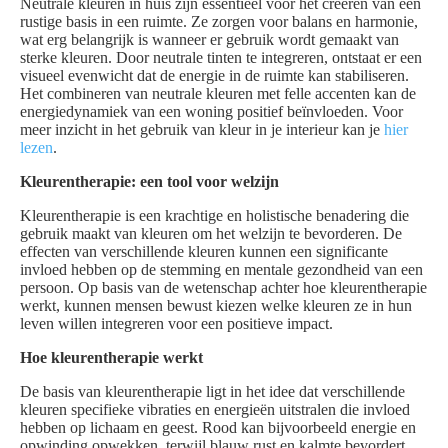
Neutrale kleuren in huis zijn essentieel voor het creëren van een
rustige basis in een ruimte. Ze zorgen voor balans en harmonie,
wat erg belangrijk is wanneer er gebruik wordt gemaakt van
sterke kleuren. Door neutrale tinten te integreren, ontstaat er een
visueel evenwicht dat de energie in de ruimte kan stabiliseren.
Het combineren van neutrale kleuren met felle accenten kan de
energiedynamiek van een woning positief beïnvloeden. Voor
meer inzicht in het gebruik van kleur in je interieur kan je
hier
lezen
.
Kleurentherapie: een tool voor welzijn
Kleurentherapie is een krachtige en holistische benadering die
gebruik maakt van kleuren om het welzijn te bevorderen. De
effecten van verschillende kleuren kunnen een significante
invloed hebben op de stemming en mentale gezondheid van een
persoon. Op basis van de wetenschap achter hoe kleurentherapie
werkt, kunnen mensen bewust kiezen welke kleuren ze in hun
leven willen integreren voor een positieve impact.
Hoe kleurentherapie werkt
De basis van kleurentherapie ligt in het idee dat verschillende
kleuren specifieke vibraties en energieën uitstralen die invloed
hebben op lichaam en geest. Rood kan bijvoorbeeld energie en
opwinding opwekken, terwijl blauw rust en kalmte bevordert.