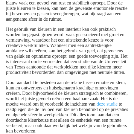
blauw vaak een gevoel van rust en stabiliteit oproept. Door de
juiste kleuren te kiezen, kan men de gewenste emotionele reactie
bij bewoners en gasten teweegbrengen, wat bijdraagt aan een
aangename sfeer in de ruimte.
Het gebruik van kleuren in een interieur kan ook praktisch
worden toegepast. groen wordt vaak geassocieerd met groei en
vernieuwing, waardoor het een uitstekende keuze is voor
creatieve werkruimten. Wanneer men een aantrekkelijke
ambiance wil creëren, kan het gebruik van geel, dat gevoelens
van geluk en optimisme oproept, een goede toevoeging zijn. Het
is interessant om te vermelden dat een studie van de Universiteit
van Texas aantoonde dat werkplekken met rijke kleuren meer
productiviteit bevorderden dan omgevingen met neutrale tinten.
Door aandacht te besteden aan de relatie tussen emotie en kleur,
kunnen ontwerpers en huiseigenaren krachtige omgevingen
creëren. Door bijvoorbeeld de kleuren strategisch te combineren,
wordt het juiste gevoel creëren een haalbare zaak. Het is de
moeite waard om bijvoorbeeld de inzichten van
deze studie
te
raadplegen die de invloed van kleuren benadrukt op de prestaties
en algehele sfeer in werkplekken. Dit alles toont aan dat een
doordachte kleurkeuze niet alleen de esthetiek van een ruimte
verbetert, maar ook daadwerkelijk het welzijn van de gebruikers
kan bevorderen.