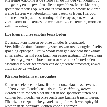
Kleurenpsychologie is de studie van de invloed van kleuren op
ons gedrag en de gevoelens die ze opwekken. Iedere kleur roept
specifieke reacties op, wat ons in staat stelt om bewust te kiezen
welke kleuren we gebruiken in ons dagelijks leven. Hierdoor
kan men een bepaalde stemming of sfeer oproepen, wat naar
voren komt in de keuzes die we maken voor interieurs, mode en
zelfs marketing.
Hoe kleuren onze emoties beïnvloeden
De impact van kleuren op onze emoties is diepgaand.
Verschillende tinten kunnen gevoelens van rust, vreugde of zelfs
spanning oproepen.
Blauw
wordt vaak geassocieerd met kalmte
en sereniteit, terwijl
rood
kracht en passie uitstraalt. Dit geeft aan
dat het begrijpen van hoe kleuren onze emoties beïnvloeden
essentieel is voor het creëren van de gewenste atmosfeer, zowel
thuis als op de werkplek.
Kleuren betekenis en associaties
Kleuren spelen een belangrijke rol in onze dagelijkse levens en
hebben verschillende betekenissen. De
verbinding tussen
kleuren en seizoenen
biedt inzicht in hoe specifieke tinten ons
kunnen beïnvloeden en onze omgeving kunnen transformeren.
Elk seizoen roept unieke gevoelens op, die vaak weerspiegeld
worden in de populaire kleuren voor elk seizoen.