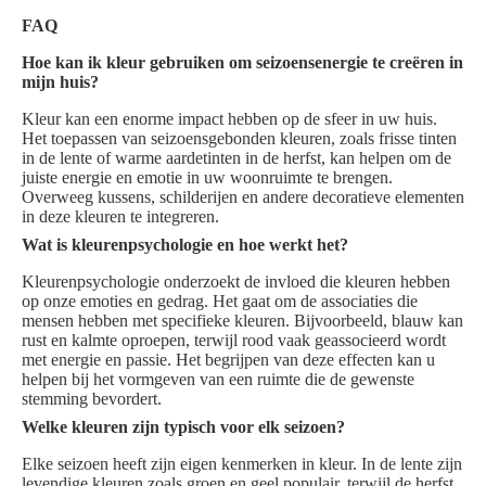
FAQ
Hoe kan ik kleur gebruiken om seizoensenergie te creëren in
mijn huis?
Kleur kan een enorme impact hebben op de sfeer in uw huis.
Het toepassen van seizoensgebonden kleuren, zoals frisse tinten
in de lente of warme aardetinten in de herfst, kan helpen om de
juiste energie en emotie in uw woonruimte te brengen.
Overweeg kussens, schilderijen en andere decoratieve elementen
in deze kleuren te integreren.
Wat is kleurenpsychologie en hoe werkt het?
Kleurenpsychologie onderzoekt de invloed die kleuren hebben
op onze emoties en gedrag. Het gaat om de associaties die
mensen hebben met specifieke kleuren. Bijvoorbeeld, blauw kan
rust en kalmte oproepen, terwijl rood vaak geassocieerd wordt
met energie en passie. Het begrijpen van deze effecten kan u
helpen bij het vormgeven van een ruimte die de gewenste
stemming bevordert.
Welke kleuren zijn typisch voor elk seizoen?
Elke seizoen heeft zijn eigen kenmerken in kleur. In de lente zijn
levendige kleuren zoals groen en geel populair, terwijl de herfst