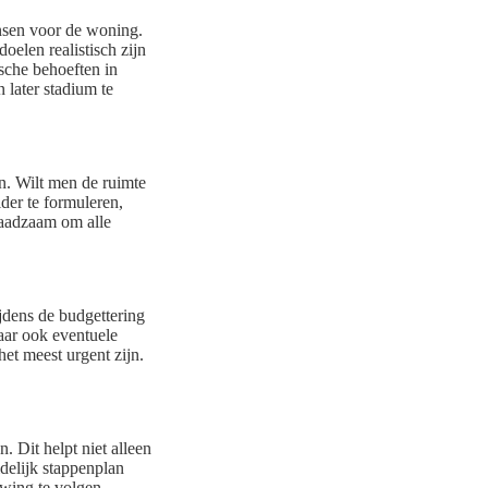
ensen voor de woning.
oelen realistisch zijn
sche behoeften in
later stadium te
n. Wilt men de ruimte
der te formuleren,
raadzaam om alle
jdens de budgettering
aar ook eventuele
et meest urgent zijn.
. Dit helpt niet alleen
elijk stappenplan
wing te volgen.