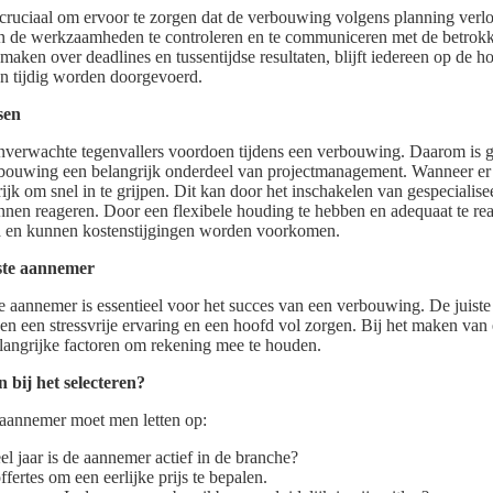
ruciaal om ervoor te zorgen dat de verbouwing volgens planning verloo
an de werkzaamheden te controleren en te communiceren met de betrokk
 maken over deadlines en tussentijdse resultaten, blijft iedereen op de 
n tijdig worden doorgevoerd.
sen
onverwachte tegenvallers voordoen tijdens een verbouwing. Daarom is 
bouwing een belangrijk onderdeel van projectmanagement. Wanneer er
rijk om snel in te grijpen. Dit kan door het inschakelen van gespecialis
nen reageren. Door een flexibele houding te hebben en adequaat te reag
 en kunnen kostenstijgingen worden voorkomen.
iste aannemer
te aannemer is essentieel voor het succes van een verbouwing. De juist
sen een stressvrije ervaring en een hoofd vol zorgen. Bij het maken van
elangrijke factoren om rekening mee te houden.
 bij het selecteren?
n aannemer moet men letten op:
el jaar is de aannemer actief in de branche?
offertes om een eerlijke prijs te bepalen.