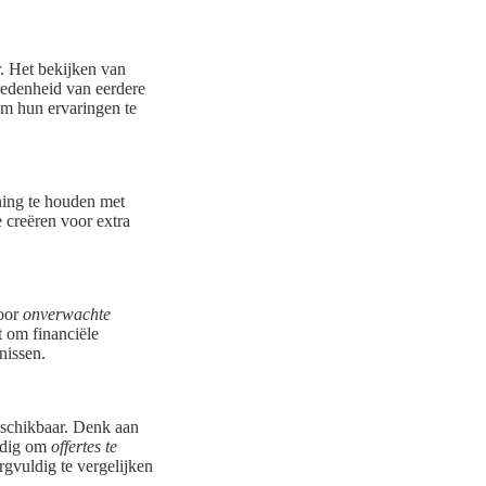
r. Het bekijken van
vredenheid van eerdere
m hun ervaringen te
ning te houden met
 creëren voor extra
voor
onverwachte
t om financiële
nissen.
schikbaar. Denk aan
andig om
offertes te
gvuldig te vergelijken