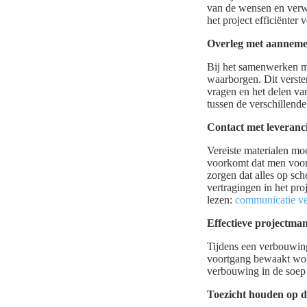
van de wensen en verw
het project efficiënter 
Overleg met aanneme
Bij het samenwerken m
waarborgen. Dit verster
vragen en het delen va
tussen de verschillend
Contact met leveranci
Vereiste materialen moe
voorkomt dat men voor 
zorgen dat alles op sc
vertragingen in het pr
lezen:
communicatie v
Effectieve projectma
Tijdens een verbouwing 
voortgang bewaakt wor
verbouwing in de soep 
Toezicht houden op d