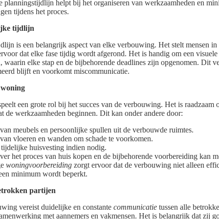
ke planningstijdlijn helpt bij het organiseren van werkzaamheden en min
en tijdens het proces.
ke tijdlijn
dlijn is een belangrijk aspect van elke verbouwing. Het stelt mensen in
ervoor dat elke fase tijdig wordt afgerond. Het is handig om een visue
jn, waarin elke stap en de bijbehorende deadlines zijn opgenomen. Dit v
eerd blijft en voorkomt miscommunicatie.
 woning
eelt een grote rol bij het succes van de verbouwing. Het is raadzaa
dat de werkzaamheden beginnen. Dit kan onder andere door:
van meubels en persoonlijke spullen uit de verbouwde ruimtes.
van vloeren en wanden om schade te voorkomen.
ijdelijke huisvesting indien nodig.
ver het proces van huis kopen en de bijbehorende voorbereiding kan m
ge
woningvoorbereiding
zorgt ervoor dat de verbouwing niet alleen effi
t een minimum wordt beperkt.
trokken partijen
wing vereist duidelijke en constante
communicatie
tussen alle betrokken
samenwerking met aannemers en vakmensen. Het is belangrijk dat zij go