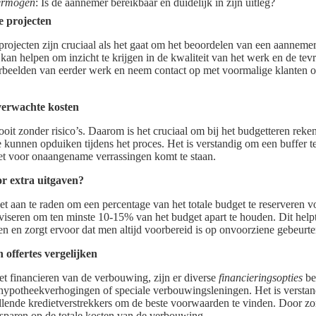
ermogen
: Is de aannemer bereikbaar en duidelijk in zijn uitleg?
e projecten
projecten zijn cruciaal als het gaat om het beoordelen van een aanneme
kan helpen om inzicht te krijgen in de kwaliteit van het werk en de te
rbeelden van eerder werk en neem contact op met voormalige klanten o
verwachte kosten
it zonder risico’s. Daarom is het cruciaal om bij het budgetteren reke
 kunnen opduiken tijdens het proces. Het is verstandig om een buffer te
et voor onaangename verrassingen komt te staan.
or extra uitgaven?
het aan te raden om een percentage van het totale budget te reserveren 
dviseren om ten minste 10-15% van het budget apart te houden. Dit help
 en zorgt ervoor dat men altijd voorbereid is op onvoorziene gebeurte
 offertes vergelijken
t financieren van de verbouwing, zijn er diverse
financieringsopties
be
 hypotheekverhogingen of speciale verbouwingsleningen. Het is verst
lende kredietverstrekkers om de beste voorwaarden te vinden. Door zor
sparen op de totale kosten van de verbouwing.