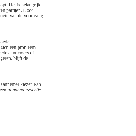
pt. Het is belangrijk
en partijen. Door
hoogte van de voortgang
goede
 zich een probleem
eerde aannemers of
eren, blijft de
e aannemer kiezen kan
 een
aannemerselectie