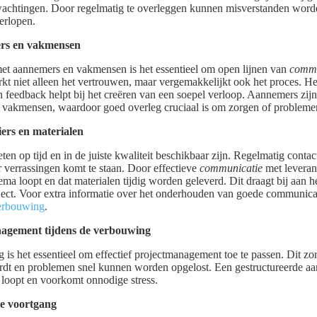
achtingen. Door regelmatig te overleggen kunnen misverstanden wor
verlopen.
rs en vakmensen
et aannemers en vakmensen is het essentieel om open lijnen van
commu
kt niet alleen het vertrouwen, maar vergemakkelijkt ook het proces. Het
n feedback helpt bij het creëren van een soepel verloop. Aannemers zij
e vakmensen, waardoor goed overleg cruciaal is om zorgen of problemen
ers en materialen
ten op tijd en in de juiste kwaliteit beschikbaar zijn. Regelmatig contac
verrassingen komt te staan. Door effectieve
communicatie
met leveran
hema loopt en dat materialen tijdig worden geleverd. Dit draagt bij aan
oject. Voor extra informatie over het onderhouden van goede communica
erbouwing
.
nagement tijdens de verbouwing
is het essentieel om effectief projectmanagement toe te passen. Dit zor
dt en problemen snel kunnen worden opgelost. Een gestructureerde a
loopt en voorkomt onnodige stress.
e voortgang