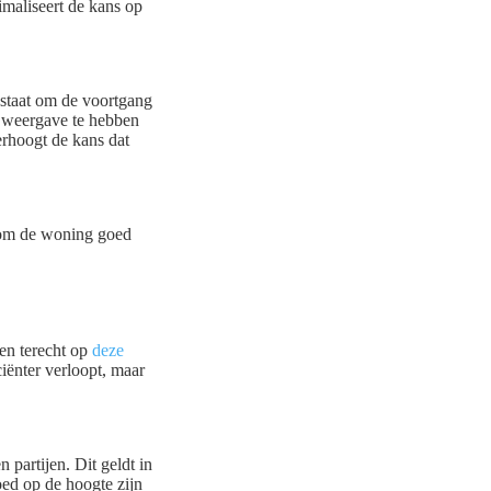
imaliseert de kans op
 staat om de voortgang
le weergave te hebben
erhoogt de kans dat
m om de woning goed
en terecht op
deze
ciënter verloopt, maar
 partijen. Dit geldt in
ed op de hoogte zijn