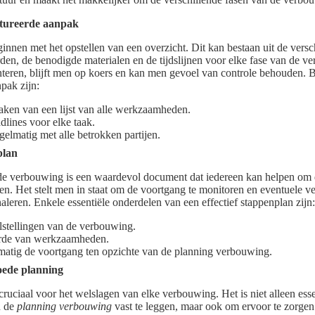
ctureerde aanpak
innen met het opstellen van een overzicht. Dit kan bestaan uit de versc
en, de benodigde materialen en de tijdslijnen voor elke fase van de 
eren, blijft men op koers en kan men gevoel van controle behouden. Be
pak zijn:
ken van een lijst van alle werkzaamheden.
dlines voor elke taak.
lmatig met alle betrokken partijen.
plan
de verbouwing is een waardevol document dat iedereen kan helpen om 
pen. Het stelt men in staat om de voortgang te monitoren en eventuele v
naleren. Enkele essentiële onderdelen van een effectief stappenplan zijn:
lstellingen van de verbouwing.
rde van werkzaamheden.
matig de voortgang ten opzichte van de planning verbouwing.
oede planning
cruciaal voor het welslagen van elke verbouwing. Het is niet alleen ess
n de
planning verbouwing
vast te leggen, maar ook om ervoor te zorgen 