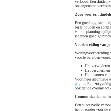
verloopt. Een duidelij
onaangename verrassing
Zorg voor een duidelij
Een goed opgestelde tij
bij te houden en zorgt 
van de planningstijdli
iedereen goed geïnform
Voorbereiding van je
Woningvoorbereiding sp
voor te bereiden voor
Het verwijderen 
Het beschermen 
Het plannen van t
Voor meer informatie o
pagina
. Een zorgvuldi
ook dat de overlast to
Communicatie met be
Een succesvolle verbou
het bijzonder voor de 