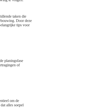
hillende taken die
verbouwing. Door deze
langrijke tips voor
de planingsfase
ertragingen of
entieel om de
dat alles soepel