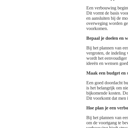
Een verbouwing begint 
Dit vormt de basis voor
en aansluiten bij de m
overweging worden geno
voorkomen.
Bepaal je doelen en 
Bij het plannen van ee
vergroten, de indeling
wordt het eenvoudiger 
ideeën en wensen goed o
Maak een budget en st
Een goed doordacht bud
is het belangrijk om n
bijkomende kosten. Doo
Dit voorkomt dat men i
Hoe plan je een verb
Bij het plannen van een
om de voortgang te be
verbouwing biedt struc