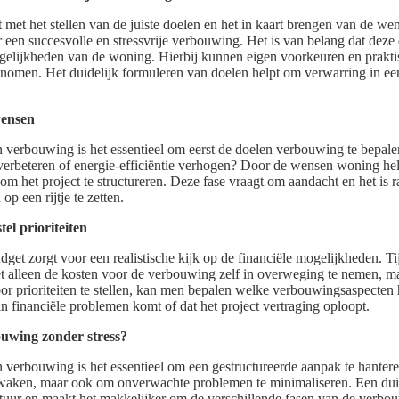
met het stellen van de juiste doelen en het in kaart brengen van de w
 een succesvolle en stressvrije verbouwing. Het is van belang dat deze d
ogelijkheden van de woning. Hierbij kunnen eigen voorkeuren en prakti
men. Het duidelijk formuleren van doelen helpt om verwarring in een 
wensen
n verbouwing is het essentieel om eerst de doelen verbouwing te bepale
 verbeteren of energie-efficiëntie verhogen? Door de wensen woning hel
om het project te structureren. Deze fase vraagt om aandacht en het is 
p een rijtje te zetten.
el prioriteiten
get zorgt voor een realistische kijk op de financiële mogelijkheden. Ti
iet alleen de kosten voor de verbouwing zelf in overweging te nemen, m
r prioriteiten te stellen, kan men bepalen welke verbouwingsaspecten h
n financiële problemen komt of dat het project vertraging oploopt.
ouwing zonder stress?
 verbouwing is het essentieel om een gestructureerde aanpak te hanteren
waken, maar ook om onverwachte problemen te minimaliseren. Een duid
tuur en maakt het makkelijker om de verschillende fasen van de verbou