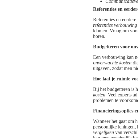
Communicatiev
Referenties en eerder
Referenties en eerdere 
referenties verbouwing
klanten. Vraag om voo
horen.
Budgetteren voor on
Een verbouwing kan noo
onverwachte kosten
die
uitgaven, zodat men ni
Hoe laat je ruimte vo
Bij het budgetteren is 
kosten
. Veel experts a
problemen te voorkomen
Financieringsopties en
Wanneer het gaat om he
persoonlijke leningen,
vergelijken
van verschil
kan men aanzienlijk be