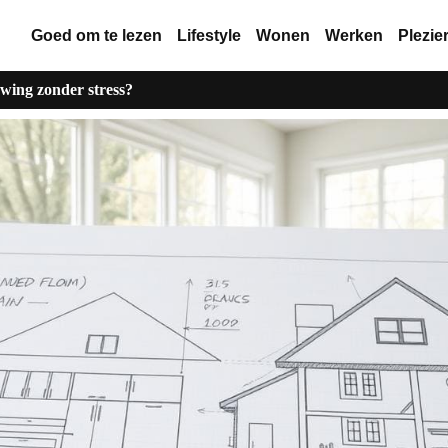
Goed om te lezen
Lifestyle
Wonen
Werken
Plezie
wing zonder stress?