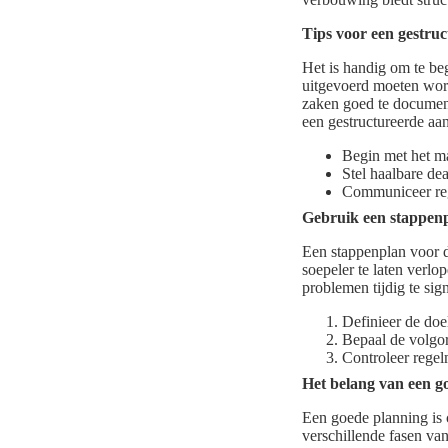
Tips voor een gestru
Het is handig om te beg
uitgevoerd moeten word
zaken goed te document
een gestructureerde aan
Begin met het ma
Stel haalbare dea
Communiceer rege
Gebruik een stappen
Een stappenplan voor 
soepeler te laten verlo
problemen tijdig te sig
Definieer de doe
Bepaal de volgo
Controleer regel
Het belang van een g
Een goede planning is 
verschillende fasen va