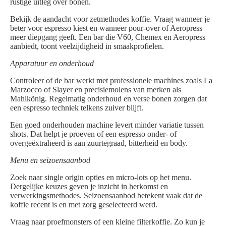
rustige uitleg over bonen.
Bekijk de aandacht voor zetmethodes koffie. Vraag wanneer je
beter voor espresso kiest en wanneer pour-over of Aeropress
meer diepgang geeft. Een bar die V60, Chemex en Aeropress
aanbiedt, toont veelzijdigheid in smaakprofielen.
Apparatuur en onderhoud
Controleer of de bar werkt met professionele machines zoals La
Marzocco of Slayer en precisiemolens van merken als
Mahlkönig. Regelmatig onderhoud en verse bonen zorgen dat
een espresso techniek telkens zuiver blijft.
Een goed onderhouden machine levert minder variatie tussen
shots. Dat helpt je proeven of een espresso onder- of
overgeëxtraheerd is aan zuurtegraad, bitterheid en body.
Menu en seizoensaanbod
Zoek naar single origin opties en micro-lots op het menu.
Dergelijke keuzes geven je inzicht in herkomst en
verwerkingsmethodes. Seizoensaanbod betekent vaak dat de
koffie recent is en met zorg geselecteerd werd.
Vraag naar proefmonsters of een kleine filterkoffie. Zo kun je