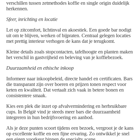
verschillen tussen zetmethodes koffie en single origin duidelijk
herkennen.
Sfeer, inrichting en locatie
Let op zitcomfort, lichtinval en akoestiek. Een goede bar nodigt
uit om te blijven, werken of bijpraten. Centraal gelegen locaties
met prettig interieur verhogen de kans dat je terugkomt.
Kleine details zoals stopcontacten, tafelhoogte en planten maken
het verschil in gastvrijheid en beleving van je koffiebezoek.
Duurzaamheid en ethische inkoop
Informeer naar inkoopbeleid, directe handel en certificaten. Bars
die transparant zijn over boeren en prijzen tonen respect voor
keten en kwaliteit. Dat vertaalt zich vaak in betere bonen en
consistentere smaak.
Kies een plek die inzet op afvalvermindering en herbruikbare
cups. In België vind je steeds meer bars die duurzaamheid
integreren in hun bedrijfsvoering en aanbod.
Als je deze punten scoort tijdens een bezoek, vergroot je de kans
op excellente koffie en een fijne ervaring. Zo ontwikkel je snel
een eigen voorkeur binnen de specialty scene.