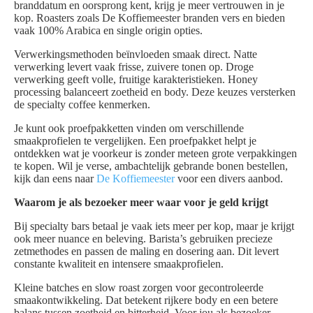
branddatum en oorsprong kent, krijg je meer vertrouwen in je
kop. Roasters zoals De Koffiemeester branden vers en bieden
vaak 100% Arabica en single origin opties.
Verwerkingsmethoden beïnvloeden smaak direct. Natte
verwerking levert vaak frisse, zuivere tonen op. Droge
verwerking geeft volle, fruitige karakteristieken. Honey
processing balanceert zoetheid en body. Deze keuzes versterken
de specialty coffee kenmerken.
Je kunt ook proefpakketten vinden om verschillende
smaakprofielen te vergelijken. Een proefpakket helpt je
ontdekken wat je voorkeur is zonder meteen grote verpakkingen
te kopen. Wil je verse, ambachtelijk gebrande bonen bestellen,
kijk dan eens naar
De Koffiemeester
voor een divers aanbod.
Waarom je als bezoeker meer waar voor je geld krijgt
Bij specialty bars betaal je vaak iets meer per kop, maar je krijgt
ook meer nuance en beleving. Barista’s gebruiken precieze
zetmethodes en passen de maling en dosering aan. Dit levert
constante kwaliteit en intensere smaakprofielen.
Kleine batches en slow roast zorgen voor gecontroleerde
smaakontwikkeling. Dat betekent rijkere body en een betere
balans tussen zoetheid en bitterheid. Voor jou als bezoeker