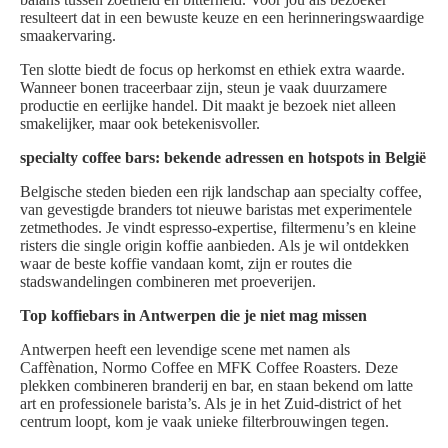
resulteert dat in een bewuste keuze en een herinneringswaardige
smaakervaring.
Ten slotte biedt de focus op herkomst en ethiek extra waarde.
Wanneer bonen traceerbaar zijn, steun je vaak duurzamere
productie en eerlijke handel. Dit maakt je bezoek niet alleen
smakelijker, maar ook betekenisvoller.
specialty coffee bars: bekende adressen en hotspots in België
Belgische steden bieden een rijk landschap aan specialty coffee,
van gevestigde branders tot nieuwe baristas met experimentele
zetmethodes. Je vindt espresso-expertise, filtermenu’s en kleine
risters die single origin koffie aanbieden. Als je wil ontdekken
waar de beste koffie vandaan komt, zijn er routes die
stadswandelingen combineren met proeverijen.
Top koffiebars in Antwerpen die je niet mag missen
Antwerpen heeft een levendige scene met namen als
Caffènation, Normo Coffee en MFK Coffee Roasters. Deze
plekken combineren branderij en bar, en staan bekend om latte
art en professionele barista’s. Als je in het Zuid-district of het
centrum loopt, kom je vaak unieke filterbrouwingen tegen.