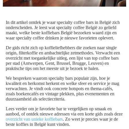
In dit artikel ontdek je waar specialty coffee bars in België zich
onderscheiden. Je leest wat specialty coffee België zo geliefd
maakt, welke beste koffiebars België bezoeken waard zijn en
waar specialty coffee drinken je nieuwe favorieten oplevert.
De gids richt zich op koffieliefhebbers die zoeken naar single
origin, filterkoffie en ambachtelijke zetmethodes. Verwacht een
overzicht met toegankelijke uitleg, een lijst van top coffee bars
per stad (Antwerpen, Gent, Brussel, Brugge, Leuven) en
praktische tips om het meeste uit je bezoek te halen.
We bespreken waarom specialty bars populair zijn, hoe je
kwaliteit en herkomst herkent en welke sfeer en service je mag
verwachten. Je vindt ook concrete hotspots en thema-cafés,
zoals boekencafés en vintage plekken, plus evenementen en
duurzaamheid als selectiecriteria.
Lees verder om je favoriete bar te vergelijken op smaak en
aanbod, of ontdek nieuwe adressen via een korte gids zoals deze
overzicht van unieke koffiebars
. Zo weet je precies waar je de
beste koffies in België kunt vinden.