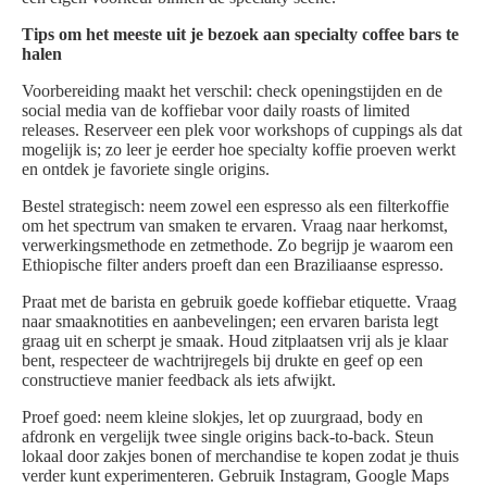
Tips om het meeste uit je bezoek aan specialty coffee bars te
halen
Voorbereiding maakt het verschil: check openingstijden en de
social media van de koffiebar voor daily roasts of limited
releases. Reserveer een plek voor workshops of cuppings als dat
mogelijk is; zo leer je eerder hoe specialty koffie proeven werkt
en ontdek je favoriete single origins.
Bestel strategisch: neem zowel een espresso als een filterkoffie
om het spectrum van smaken te ervaren. Vraag naar herkomst,
verwerkingsmethode en zetmethode. Zo begrijp je waarom een
Ethiopische filter anders proeft dan een Braziliaanse espresso.
Praat met de barista en gebruik goede koffiebar etiquette. Vraag
naar smaaknotities en aanbevelingen; een ervaren barista legt
graag uit en scherpt je smaak. Houd zitplaatsen vrij als je klaar
bent, respecteer de wachtrijregels bij drukte en geef op een
constructieve manier feedback als iets afwijkt.
Proef goed: neem kleine slokjes, let op zuurgraad, body en
afdronk en vergelijk twee single origins back-to-back. Steun
lokaal door zakjes bonen of merchandise te kopen zodat je thuis
verder kunt experimenteren. Gebruik Instagram, Google Maps