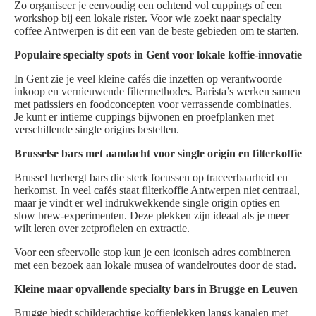
Zo organiseer je eenvoudig een ochtend vol cuppings of een
workshop bij een lokale rister. Voor wie zoekt naar specialty
coffee Antwerpen is dit een van de beste gebieden om te starten.
Populaire specialty spots in Gent voor lokale koffie-innovatie
In Gent zie je veel kleine cafés die inzetten op verantwoorde
inkoop en vernieuwende filtermethodes. Barista’s werken samen
met patissiers en foodconcepten voor verrassende combinaties.
Je kunt er intieme cuppings bijwonen en proefplanken met
verschillende single origins bestellen.
Brusselse bars met aandacht voor single origin en filterkoffie
Brussel herbergt bars die sterk focussen op traceerbaarheid en
herkomst. In veel cafés staat filterkoffie Antwerpen niet centraal,
maar je vindt er wel indrukwekkende single origin opties en
slow brew-experimenten. Deze plekken zijn ideaal als je meer
wilt leren over zetprofielen en extractie.
Voor een sfeervolle stop kun je een iconisch adres combineren
met een bezoek aan lokale musea of wandelroutes door de stad.
Kleine maar opvallende specialty bars in Brugge en Leuven
Brugge biedt schilderachtige koffieplekken langs kanalen met